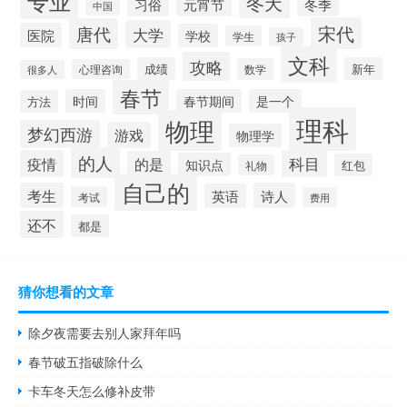
专业
冬天
习俗
元宵节
冬季
中国
宋代
唐代
大学
医院
学校
学生
孩子
文科
攻略
成绩
新年
数学
心理咨询
很多人
春节
时间
春节期间
是一个
方法
理科
物理
梦幻西游
游戏
物理学
的人
疫情
科目
的是
知识点
红包
礼物
自己的
考生
诗人
英语
考试
费用
还不
都是
猜你想看的文章
除夕夜需要去别人家拜年吗
春节破五指破除什么
卡车冬天怎么修补皮带