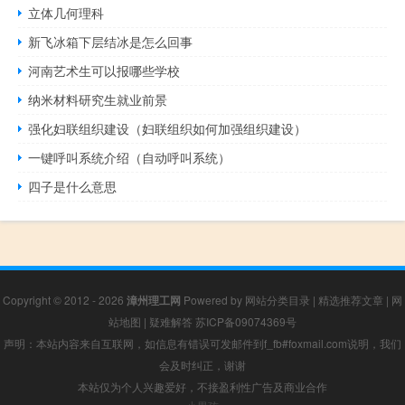
立体几何理科
新飞冰箱下层结冰是怎么回事
河南艺术生可以报哪些学校
纳米材料研究生就业前景
强化妇联组织建设（妇联组织如何加强组织建设）
一键呼叫系统介绍（自动呼叫系统）
四子是什么意思
Copyright © 2012 - 2026
漳州理工网
Powered by
网站分类目录
|
精选推荐文章
|
网
站地图
|
疑难解答
苏ICP备09074369号
声明：本站内容来自互联网，如信息有错误可发邮件到f_fb#foxmail.com说明，我们
会及时纠正，谢谢
本站仅为个人兴趣爱好，不接盈利性广告及商业合作