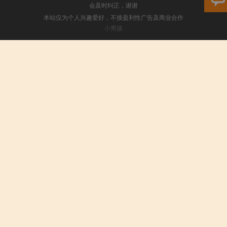
会及时纠正，谢谢
本站仅为个人兴趣爱好，不接盈利性广告及商业合作
小男孩