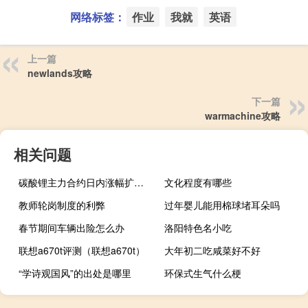
网络标签：
作业
我就
英语
上一篇
newlands攻略
下一篇
warmachine攻略
相关问题
碳酸锂主力合约日内涨幅扩大至2%
文化程度有哪些
教师轮岗制度的利弊
过年婴儿能用棉球堵耳朵吗
春节期间车辆出险怎么办
洛阳特色名小吃
联想a670t评测（联想a670t）
大年初二吃咸菜好不好
“学诗观国风”的出处是哪里
环保式生气什么梗