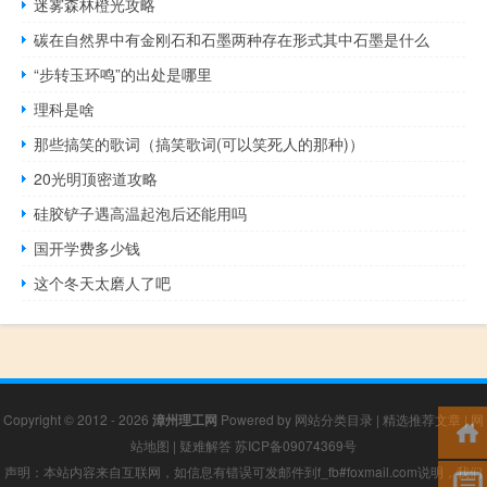
迷雾森林橙光攻略
碳在自然界中有金刚石和石墨两种存在形式其中石墨是什么
“步转玉环鸣”的出处是哪里
理科是啥
那些搞笑的歌词（搞笑歌词(可以笑死人的那种)）
20光明顶密道攻略
硅胶铲子遇高温起泡后还能用吗
国开学费多少钱
这个冬天太磨人了吧
Copyright © 2012 - 2026
漳州理工网
Powered by
网站分类目录
|
精选推荐文章
|
网
站地图
|
疑难解答
苏ICP备09074369号
声明：本站内容来自互联网，如信息有错误可发邮件到f_fb#foxmail.com说明，我们