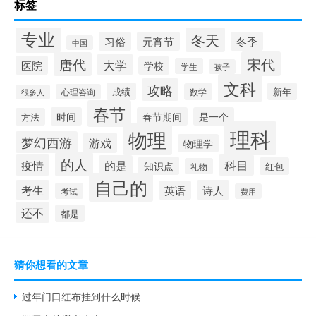
标签
专业
冬天
习俗
元宵节
冬季
中国
宋代
唐代
大学
医院
学校
学生
孩子
文科
攻略
成绩
新年
数学
心理咨询
很多人
春节
时间
春节期间
是一个
方法
理科
物理
梦幻西游
游戏
物理学
的人
疫情
科目
的是
知识点
红包
礼物
自己的
考生
诗人
英语
考试
费用
还不
都是
猜你想看的文章
过年门口红布挂到什么时候