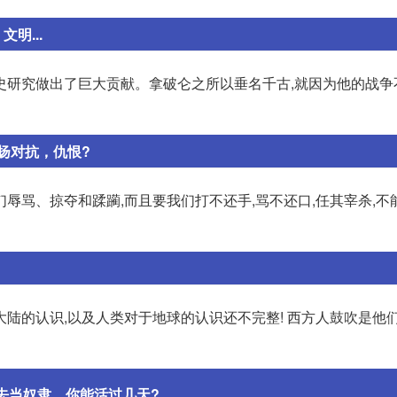
明...
史研究做出了巨大贡献。拿破仑之所以垂名千古,就因为他的战争
扬对抗，仇恨?
辱骂、掠夺和蹂躏,而且要我们打不还手,骂不还口,任其宰杀,不
陆的认识,以及人类对于地球的认识还不完整! 西方人鼓吹是他
去当奴隶，你能活过几天?