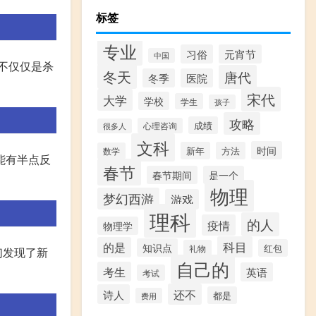
标签
专业
习俗
元宵节
中国
不仅仅是杀
冬天
唐代
冬季
医院
宋代
大学
学校
学生
孩子
攻略
成绩
心理咨询
很多人
文科
时间
新年
方法
数学
能有半点反
春节
春节期间
是一个
物理
梦幻西游
游戏
理科
的人
疫情
物理学
科目
的是
知识点
红包
礼物
们发现了新
自己的
考生
英语
考试
还不
诗人
都是
费用