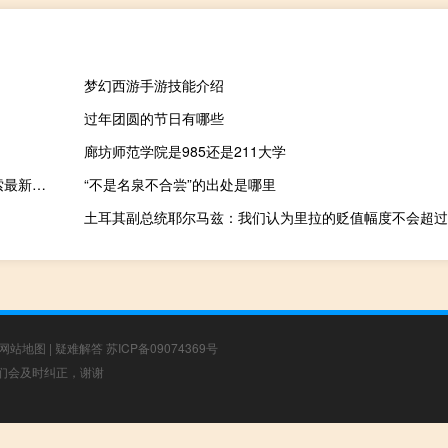
梦幻西游手游技能介绍
过年团圆的节日有哪些
廊坊师范学院是985还是211大学
2023年09月23日福建省宁德市疫情大数据-今日/今天疫情全网搜索最新实时消息动态情况通知播报
“不是名泉不合尝”的出处是哪里
土耳其副总统耶尔马兹：我们认为里拉的贬值幅度不会超过
网站地图
|
疑难解答
苏ICP备09074369号
，我们会及时纠正，谢谢