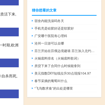
猜你想看的文章
质活下来,
宿舍内能洗澡吗冬天
手机壳是硅胶好还是软胶好
广安哪个医院有心理科
沧州一日游可以去哪
一时期,欧洲
芬兰开始在芬俄边境建墙 芬兰加入北约背后的欧洲困境
火锅底料排名（火锅底料歌词）
房贷下来了合同什么时候能拿到
美元指数DXY短线拉升30点现报104.97
非自杀而死,
春节采摘的葡萄叫什么
“飞鸟数求食”的出处是哪里