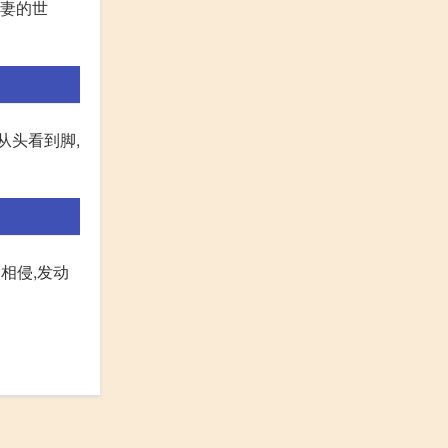
夫妻的世
从头看到脚,
相侵,发动