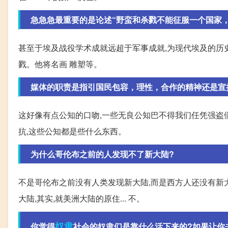
急急急最重要的是论述“野蛮和杀戮不能征服一个国家，文
甚至于埃及战役学术成就远超于军事成就,为现代埃及的历
戮。他将名画 雕塑等。
媒体的职责是指引国民包容，理性，合作的精神还是宣
这好像有点公知的口吻,一些无良公知巴不得我们任凭强盗们
抗,这些公知都是些什么东西。
为什么哥伦布之前的人发现不了新大陆?
不是哥伦布之前没有人类发现新大陆,而是西方人还没有新大
大陆,其实,就美洲大陆的原住... 不。
奴隶
你觉得
社会的奴隶们是靠什么活下来的?如果让你