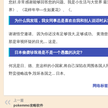
您好,非常感谢能够回答您的问题。我是小生活与大世界 
界》、《花样年华—生如夏花》、《。
为什么我发现，我女同事总是喜欢在我和别人说话时从
谢谢悟空邀请。 因为你还没有足够强大,足够成功。 黄渤曾说
那是审视怀疑的目光,... 这是。
日本偷袭珍珠港是不是一个愚蠢的决定?
何况是日、德、意这样的小国家,将自己深陷在周围各国人民
野蛮侵略战争,毁坏各国之... 日本。
网络标签
上一篇
pokemmo攻略软件