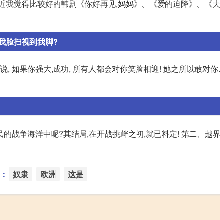
最近我觉得比较好的韩剧《你好再见,妈妈》、《爱的迫降》、《
我脸扫视到我脚?
, 如果你强大,成功, 所有人都会对你笑脸相迎! 她之所以敢对你
的战争海洋中呢?其结局,在开战挑衅之初,就已料定! 第二、越界
：
奴隶
欧洲
这是