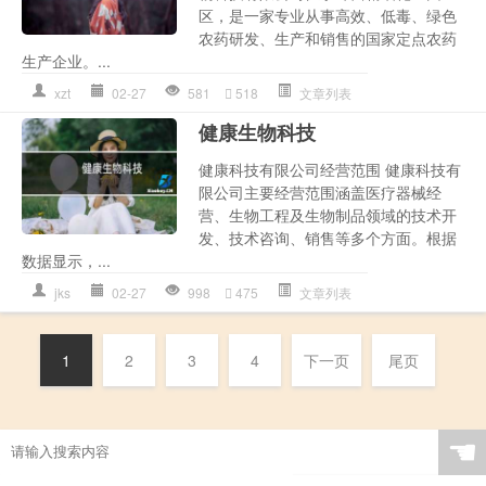
区，是一家专业从事高效、低毒、绿色
农药研发、生产和销售的国家定点农药
生产企业。...
xzt
02-27
581
518
文章列表
健康生物科技
健康科技有限公司经营范围 健康科技有
限公司主要经营范围涵盖医疗器械经
营、生物工程及生物制品领域的技术开
发、技术咨询、销售等多个方面。根据
数据显示，...
jks
02-27
998
475
文章列表
1
2
3
4
下一页
尾页
☚