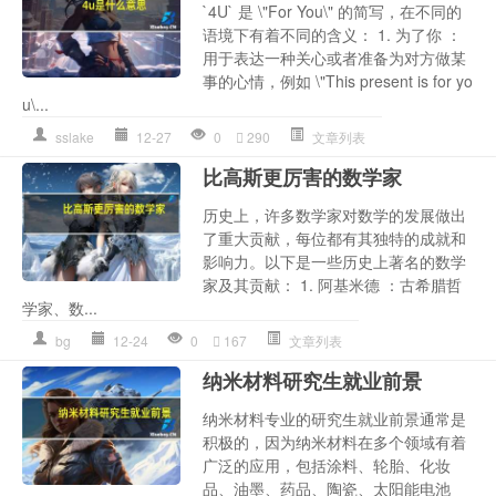
`4U` 是 \"For You\" 的简写，在不同的
语境下有着不同的含义： 1. 为了你 ：
用于表达一种关心或者准备为对方做某
事的心情，例如 \"This present is for yo
u\...
sslake
12-27
0
290
文章列表
比高斯更厉害的数学家
历史上，许多数学家对数学的发展做出
了重大贡献，每位都有其独特的成就和
影响力。以下是一些历史上著名的数学
家及其贡献： 1. 阿基米德 ：古希腊哲
学家、数...
bg
12-24
0
167
文章列表
纳米材料研究生就业前景
纳米材料专业的研究生就业前景通常是
积极的，因为纳米材料在多个领域有着
广泛的应用，包括涂料、轮胎、化妆
品、油墨、药品、陶瓷、太阳能电池