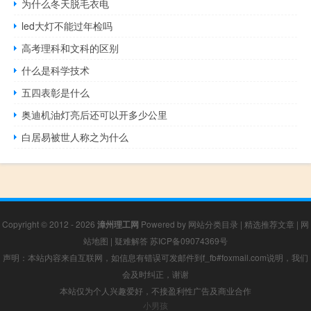
为什么冬天脱毛衣电
led大灯不能过年检吗
高考理科和文科的区别
什么是科学技术
五四表彰是什么
奥迪机油灯亮后还可以开多少公里
白居易被世人称之为什么
Copyright © 2012 - 2026
漳州理工网
Powered by
网站分类目录
|
精选推荐文章
|
网
站地图
|
疑难解答
苏ICP备09074369号
声明：本站内容来自互联网，如信息有错误可发邮件到f_fb#foxmail.com说明，我们
会及时纠正，谢谢
本站仅为个人兴趣爱好，不接盈利性广告及商业合作
小男孩