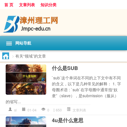
首 页
文章列表
知识分类
网站导航
>
有关“领域”的文章
什么是SUB
`sub`这个单词在不同的上下文中有不同
的含义，以下是几种常见的解释： 1. 字
母圈术语 : `sub`在字母圈中通常指“奴
隶”（slave），是submission（服从）
的缩写...
sl
01-04
0
650
文章列表
4u是什么意思