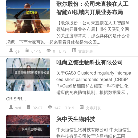
歌尔股份：公司未直接在人工
智能AI领域内开展业务布局
【歌尔股份：公司未直接在人工智能AI
领域内开展业务布局】!!!今天受到全网
的关注度非常高，那么具体的是什么情
况呢，下面大家可以一起来看看具体都是怎么回...
ge
04-15
0
73
文章列表
唯尚立德生物科技有限公司
关于CAS9 Clustered regularly interspa
ced short palindromic repeat (CRISP
R)/Cas9是细菌和古细菌一种不断进化
适应的免疫防御机制。根据数据显示，
CRISPR...
wsl
02-27
147
319
文章列表
兴中天生物科技
中天恒信生物科技有限公司 中天恒信生
物科技有限公司位于许昌精细化工园