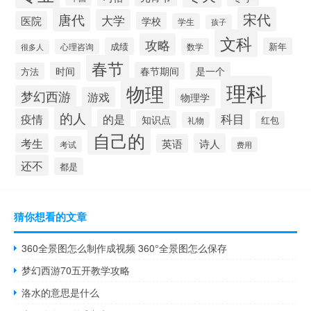
宋代
唐代
大学
医院
学校
学生
孩子
文科
攻略
成绩
新年
数学
心理咨询
很多人
春节
时间
春节期间
是一个
方法
理科
物理
梦幻西游
游戏
物理学
的人
疫情
科目
的是
知识点
红包
礼物
自己的
考生
诗人
英语
考试
费用
还不
都是
猜你想看的文章
360全景图怎么制作成视频 360°全景图怎么保存
梦幻西游70五开教学攻略
洛水的意思是什么