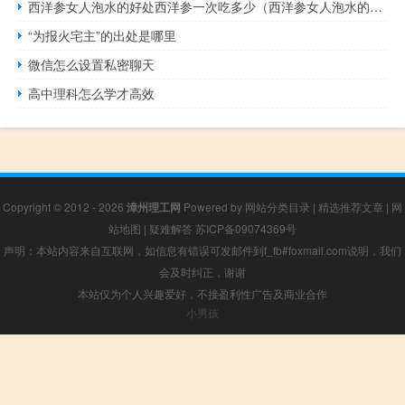
西洋参女人泡水的好处西洋参一次吃多少（西洋参女人泡水的好处）
“为报火宅主”的出处是哪里
微信怎么设置私密聊天
高中理科怎么学才高效
Copyright © 2012 - 2026
漳州理工网
Powered by
网站分类目录
|
精选推荐文章
|
网
站地图
|
疑难解答
苏ICP备09074369号
声明：本站内容来自互联网，如信息有错误可发邮件到f_fb#foxmail.com说明，我们
会及时纠正，谢谢
本站仅为个人兴趣爱好，不接盈利性广告及商业合作
小男孩