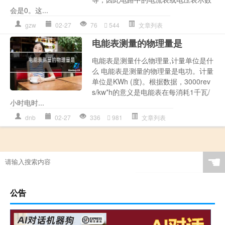
会是0。这...
gzw
02-27
76
544
文章列表
电能表测量的物理量是
电能表是测量什么物理量,计量单位是什
么 电能表是测量的物理量是电功。计量
单位是KWh (度)。根据数据，3000rev
s/kw*h的意义是电能表在每消耗1千瓦/
小时电时...
dnb
02-27
336
981
文章列表
☚
公告