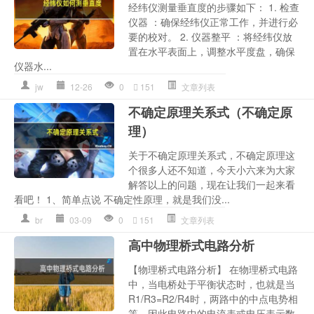
经纬仪测量垂直度的步骤如下： 1. 检查
仪器 ：确保经纬仪正常工作，并进行必
要的校对。 2. 仪器整平 ：将经纬仪放
置在水平表面上，调整水平度盘，确保
仪器水...
jw
12-26
0
151
文章列表
不确定原理关系式（不确定原
理）
关于不确定原理关系式，不确定原理这
个很多人还不知道，今天小六来为大家
解答以上的问题，现在让我们一起来看
看吧！ 1、简单点说 不确定性原理，就是我们没...
br
03-09
0
151
文章列表
高中物理桥式电路分析
【物理桥式电路分析】 在物理桥式电路
中，当电桥处于平衡状态时，也就是当
R1/R3=R2/R4时，两路中的中点电势相
等，因此电路中的电流表或电压表示数