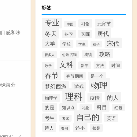
标签
专业
习俗
元宵节
中国
冬天
的口感和味
唐代
冬季
医院
宋代
大学
学校
学生
孩子
攻略
成绩
心理咨询
很多人
文科
时间
新年
方法
数学
春节
春节期间
是一个
物理
学珠海分
梦幻西游
游戏
理科
的人
疫情
物理学
科目
的是
知识点
红包
礼物
自己的
考生
英语
考试
还不
诗人
都是
费用