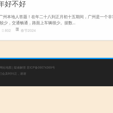
年好不好
 广州本地人答题！在年二十八到正月初十五期间，广州是一个非
较少，交通畅通，路面上车辆很少。据数...
802
春节2024
网站地图
|
疑难解答
苏ICP备09074369号
，我们会及时纠正，谢谢