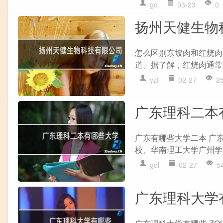
gd
03-23
0
扬州天健生物
怎么区别东坡肉和红烧肉
道。据了解，红烧肉通常
yzt
02-27
2
广东理科二本
广东有哪些大学二本 广
校、华南理工大学广州学
gdl
02-27
5
广东理科大学