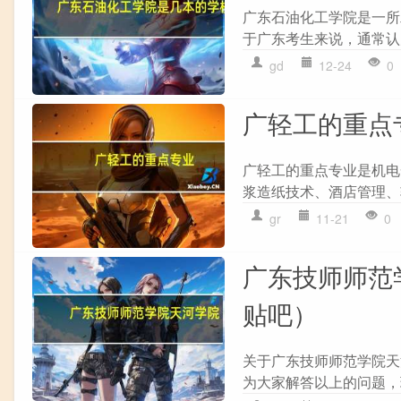
广东石油化工学院是一所
于广东考生来说，通常认为
gd
12-24
0
广轻工的重点
广轻工的重点专业是机电
浆造纸技术、酒店管理、
gr
11-21
0
广东技师师范
贴吧）
关于广东技师师范学院天
为大家解答以上的问题，现