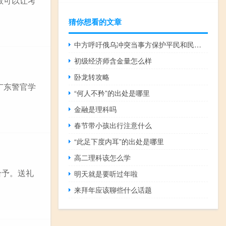
数可以让考
猜你想看的文章
中方呼吁俄乌冲突当事方保护平民和民用基础设施安全
初级经济师含金量怎么样
卧龙转攻略
广东警官学
“何人不矜”的出处是哪里
金融是理科吗
春节带小孩出行注意什么
“此足下度内耳”的出处是哪里
高二理科该怎么学
给予。送礼
明天就是要听过年啦
来拜年应该聊些什么话题