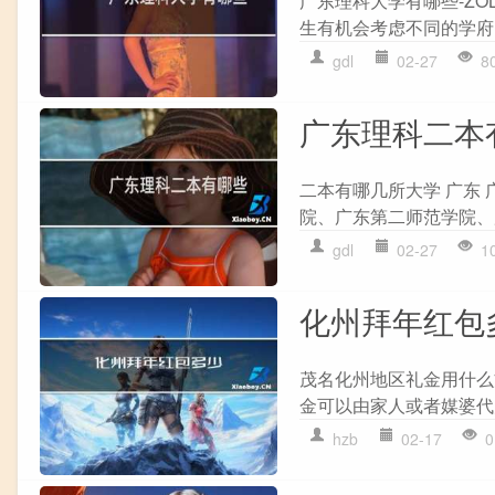
广东理科大学有哪些-Z
生有机会考虑不同的学府
gdl
02-27
8
广东理科二本
二本有哪几所大学 广东
院、广东第二师范学院、
gdl
02-27
1
化州拜年红包
茂名化州地区礼金用什么
金可以由家人或者媒婆代
hzb
02-17
0