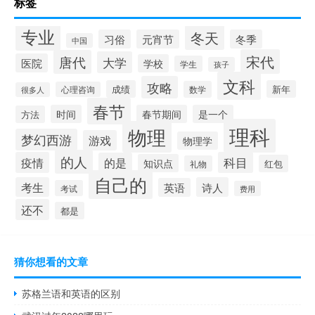
标签
专业
冬天
习俗
元宵节
冬季
中国
宋代
唐代
大学
医院
学校
学生
孩子
文科
攻略
成绩
新年
数学
心理咨询
很多人
春节
时间
春节期间
是一个
方法
理科
物理
梦幻西游
游戏
物理学
的人
疫情
科目
的是
知识点
红包
礼物
自己的
考生
诗人
英语
考试
费用
还不
都是
猜你想看的文章
苏格兰语和英语的区别