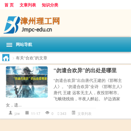
首 页
文章列表
知识分类
网站导航
>
有关“合欢”的文章
“勿遣合欢异”的出处是哪里
“勿遣合欢异”出自唐代王建的《邯郸主
人》。 “勿遣合欢异”全诗 《邯郸主人》
唐代 王建 远客无主人，夜投邯郸市。
飞蛾绕残烛，半夜人醉起。 垆边酒家
女，遗...
jzw
11-17
0
343
文章列表