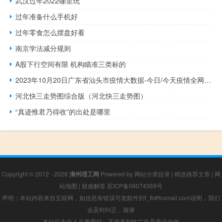
武汉过年2022哪里玩
过年准备什么手机好
过年零食怎么摆盘好看
南京学法减分规则
A股下行空间有限 机构瞄准三类标的
2023年10月20日广东省汕头市疫情大数据-今日/今天疫情全网搜索最新实时消息动态情况通知播报
河北快三走势图综合版（河北快三走势图）
“真迹惟君乃得收”的出处是哪里
Copyright © 2012 - 2026
漳州理工网
Powered by
网站分类目录
|
精选推荐文章
|
网
站地图
|
疑难解答
苏ICP备09074369号
声明：本站内容来自互联网，如信息有错误可发邮件到f_fb#foxmail.com说明，我们
会及时纠正，谢谢
本站仅为个人兴趣爱好，不接盈利性广告及商业合作