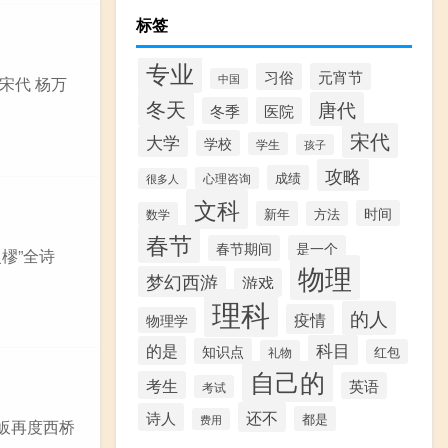
标签
专业
习俗
元宵节
中国
宋代 杨万
冬天
唐代
冬季
医院
宋代
大学
学校
学生
孩子
攻略
成绩
心理咨询
很多人
文科
时间
新年
方法
数学
春节
春节期间
是一个
樛”全诗
物理
梦幻西游
游戏
理科
的人
疫情
物理学
科目
的是
知识点
红包
礼物
自己的
考生
英语
考试
还不
诗人
都是
费用
晚皈再度西桥