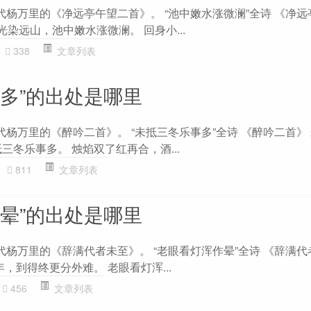
代杨万里的《净远亭午望二首》。 “池中嫩水涨微澜”全诗 《净
光染远山，池中嫩水涨微澜。 回身小...
338
文章列表
事多”的出处是哪里
代杨万里的《醉吟二首》。 “未抵三冬乐事多”全诗 《醉吟二首》 
三冬乐事多。 烛焰双了红再合，酒...
811
文章列表
作晕”的出处是哪里
代杨万里的《辞满代者未至》。 “老眼看灯浑作晕”全诗 《辞满代
年，到得终更分外难。 老眼看灯浑...
456
文章列表