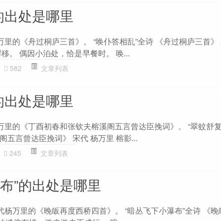
的出处是哪里
万里的《舟过桐庐三首》。 “唤仆答相乱”全诗 《舟过桐庐三首》 
移。 偶因小泊处，恰是早餐时。 唤...
582
文章列表
的出处是哪里
杨万里的《丁酉初春和张钦夫榕溪阁五言曾达臣挽词》。 “翠蚊舒复
五言曾达臣挽词》 宋代 杨万里 榕影...
245
文章列表
瀑布”的出处是哪里
代杨万里的《晚皈再度西桥四首》。 “暗丛飞下小瀑布”全诗 《