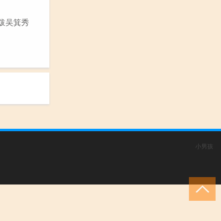
《跋吴箕秀
小男孩