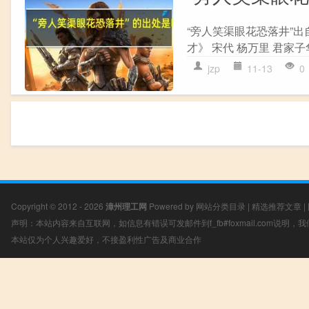
“旁人笑渠眼花恐落井”出
才》 宋代 杨万里 君家子
jzp
11-13
0
Copyright © 2012 - 2026
漳州理工网
Powered by
网站分类目录
|
精选推荐文章
|
声明：本站内容来自互联网，如信息有错误可发邮件到f_fb#foxmail.com说明
本站仅为个人兴趣爱好，不接盈利性广告及商业合作