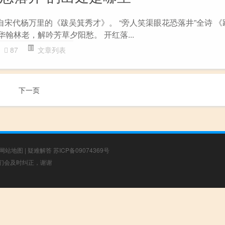
自宋代杨万里的《跋吴箕秀才》。 “旁人笑渠眼花恐落井”全诗 
华翰林老，解吟芳草夕阳愁。 开红落...
87
文章列表
下一页
网站地图
|
疑难解答
苏ICP备09074369号
，我们会及时纠正，谢谢