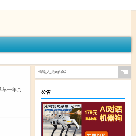
☚
 草草一年真
公告