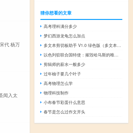
猜你想看的文章
高考理科满分多少
梦幻西游龙龟怎么加点
宋代 杨万
多文本剪切板助手 V1.0 绿色版（多文本剪切板助手 V1.0 绿色版功能简介）
以色列驻联合国特使：摧毁哈马斯的唯一方法是将他们从地下通道和地下城市中清理出来
剪辑师的薪水一般多少
过年柚子要几个叶子
高考物理怎么学
物理科技制作
胡圣闻入太
小布春节彩蛋什么意思
春节是怎么过作文开头