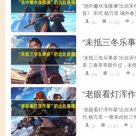
“池中嫩水涨微澜”出自宋
首》 宋代 杨万里 城外春
jzc
11-22
0
“未抵三冬乐
“未抵三冬乐事多”出自宋
里 三春草草眼中过，未抵
jzw
11-21
0
“老眼看灯浑
“老眼看灯浑作晕”出自宋
代 杨万里 一麾来此恰三
jzl
11-21
0