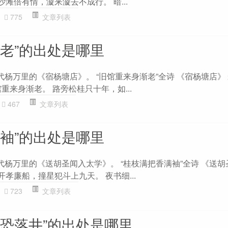
沙滩倍有情，漩来漩去不成行。 暗...
775
文章列表
渐老”的出处是哪里
代杨万里的《宿杨塘店》。 “旧馆重来身渐老”全诗 《宿杨塘店》 
重来身渐老。 路旁松桂只十年，如...
467
文章列表
满袖”的出处是哪里
代杨万里的《送胡圣闻入太学》。 “桂枝满把香满袖”全诗 《送
开孝廉船，撞星犯斗上九天。 夜书细...
723
文章列表
花恐落井”的出处是哪里