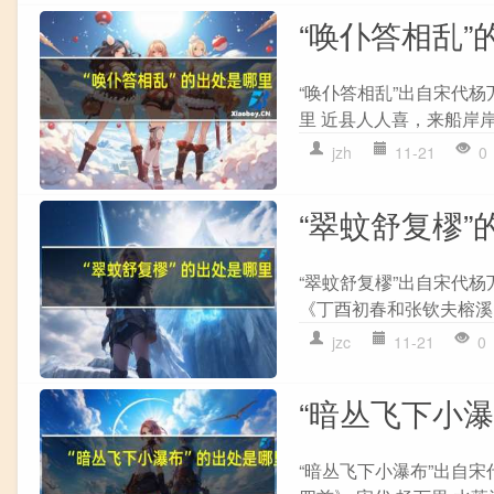
“唤仆答相乱”
“唤仆答相乱”出自宋代杨
里 近县人人喜，来船岸岸
jzh
11-21
0
“翠蚊舒复樛”
“翠蚊舒复樛”出自宋代
《丁酉初春和张钦夫榕溪阁
jzc
11-21
0
“暗丛飞下小
“暗丛飞下小瀑布”出自宋