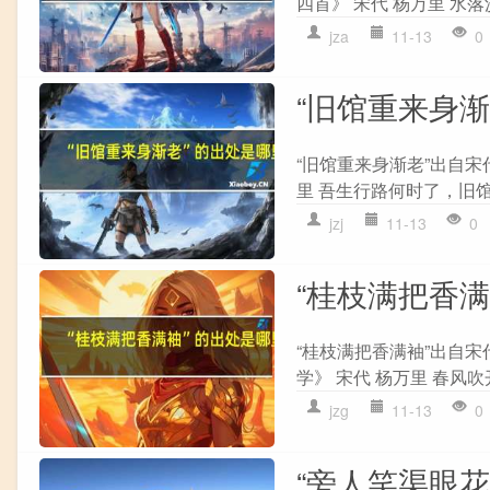
四首》 宋代 杨万里 水落
jza
11-13
0
“旧馆重来身
“旧馆重来身渐老”出自宋
里 吾生行路何时了，旧馆
jzj
11-13
0
“桂枝满把香
“桂枝满把香满袖”出自宋
学》 宋代 杨万里 春风吹
jzg
11-13
0
“旁人笑渠眼