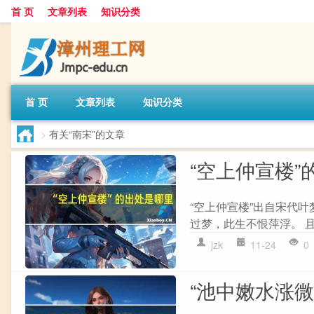
首 页
文章列表
知识分类
首 页
文章列表
知识分类
>
有关“南宋”的文章
“空上仲宣楼”
“空上仲宣楼”出自宋代叶
过梦，此生不恨萍浮。 且
jzk
11-24
0
“池中嫩水涨