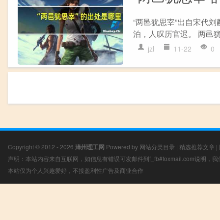
“两邑犹思宰”出自宋代刘
泊，人叹历官迟。 两邑犹
jzl
11-22
0
Copyright © 2012 - 2026
漳州理工网
Powered by
网站分类目录
|
精选推荐文章
|
声明：本站内容来自互联网，如信息有错误可发邮件到f_fb#foxmail.com说明
本站仅为个人兴趣爱好，不接盈利性广告及商业合作