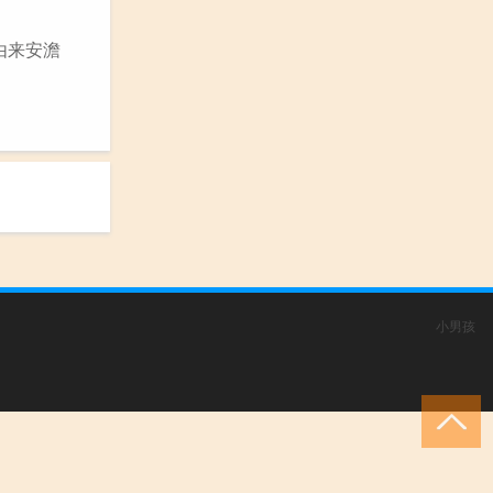
由来安澹
小男孩