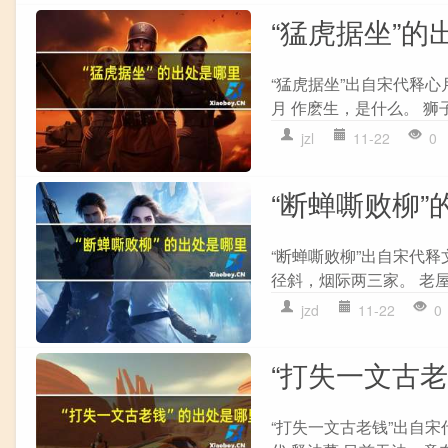
“猛虎据坐”的
“猛虎据坐”出自宋代释心
月 作麽生，是什么。 狮
jzl
11-22
0
“断蝉嘶败柳”
“断蝉嘶败柳”出自宋代释
径斜，烟际两三家。 老屋
jzd
11-22
0
“打失一文古
“打失一文古老钱”出自宋