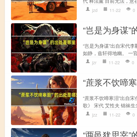
代 释法薰 目前无法，意
jzd
11-22
0
“岂是为身谋”
“岂是为身谋”出自宋代李
如静，兹轩得地幽。 一官
jzr
11-22
0
“蔗浆不饮啼
“蔗浆不饮啼寒泪”出自宋
歌》 宋代 艾性夫 锦袜生
jzz
11-22
0
“两邑犹思宰”