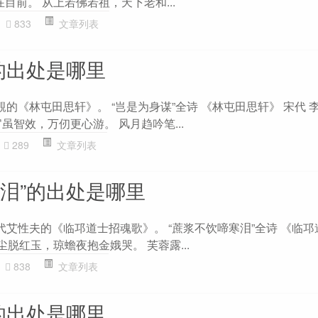
在目前。 从上若佛若祖，天下老和...
833
文章列表
的出处是哪里
覯的《林屯田思轩》。 “岂是为身谋”全诗 《林屯田思轩》 宋代 
虽智效，万仞更心游。 风月趋吟笔...
289
文章列表
寒泪”的出处是哪里
代艾性夫的《临邛道士招魂歌》。 “蔗浆不饮啼寒泪”全诗 《临
尘脱红玉，琼蟾夜抱金娥哭。 芙蓉露...
838
文章列表
的出处是哪里