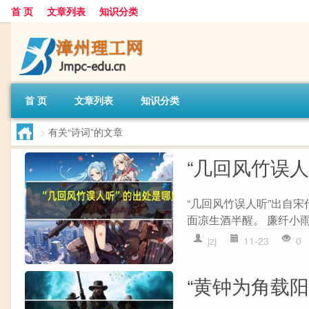
首 页
文章列表
知识分类
首 页
文章列表
知识分类
>
有关“诗词”的文章
“几回风竹误
“几回风竹误人听”出自宋
面凉生酒半醒。 廉纤小雨
jzj
11-23
0
“黄钟为角载