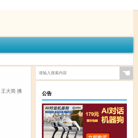
☚
 王大简 拂
公告