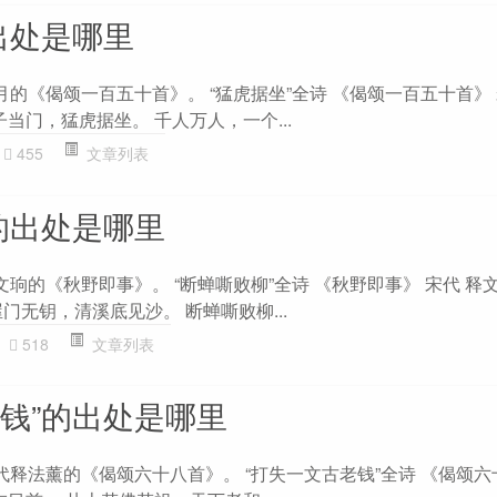
出处是哪里
月的《偈颂一百五十首》。 “猛虎据坐”全诗 《偈颂一百五十首》 
子当门，猛虎据坐。 千人万人，一个...
455
文章列表
的出处是哪里
文珦的《秋野即事》。 “断蝉嘶败柳”全诗 《秋野即事》 宋代 释
门无钥，清溪底见沙。 断蝉嘶败柳...
518
文章列表
老钱”的出处是哪里
代释法薰的《偈颂六十八首》。 “打失一文古老钱”全诗 《偈颂六