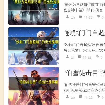
“黄钟为角载阳衍德”出自
宫贵神十首》 隋代 佚名
jzh
11-23
0
“妙触门门自
“妙触门门自超越”出自宋
写真求赞》 宋代 释正觉 
jzl
11-22
0
“伯雪徒击目”
“伯雪徒击目”出自宋代释
随机无尽颂·威仪寂静分第二
jzb
11-22
0