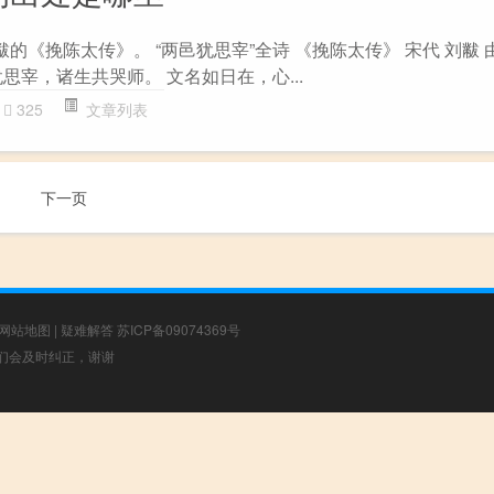
黻的《挽陈太传》。 “两邑犹思宰”全诗 《挽陈太传》 宋代 刘黻 
思宰，诸生共哭师。 文名如日在，心...
325
文章列表
下一页
网站地图
|
疑难解答
苏ICP备09074369号
，我们会及时纠正，谢谢