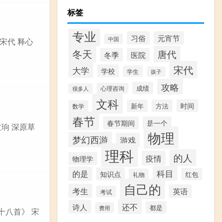
标签
专业
习俗
元宵节
中国
宋代 释心
冬天
唐代
冬季
医院
宋代
大学
学校
学生
孩子
攻略
成绩
心理咨询
很多人
文科
时间
新年
方法
数学
春节
春节期间
是一个
文珦 深原草
物理
梦幻西游
游戏
理科
的人
疫情
物理学
科目
的是
知识点
红包
礼物
自己的
考生
英语
考试
还不
诗人
都是
费用
十八首》 宋