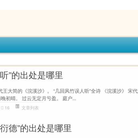
人听”的出处是哪里
代王大简的《浣溪沙》。 “几回风竹误人听”全诗 《浣溪沙》 宋代
晚初晴。 过云无定月亏盈。 庭户...
16
文章列表
阳衍德”的出处是哪里