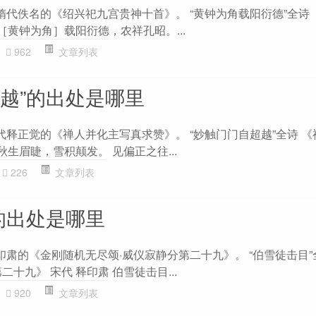
隋代佚名的《绍兴祀九宫贵神十首》。 “黄钟为角载阳衍德”全诗
 ［黄钟为角］载阳衍德，农祥孔昭。...
962
文章列表
超越”的出处是哪里
代释正觉的《禅人并化主写真求赞》。 “妙触门门自超越”全诗 
秋生眉睫，雪积颠发。 见偏正之往...
226
文章列表
的出处是哪里
印肃的《金刚随机无尽颂·威仪寂静分第二十九》。 “伯雪徒击目”
十九》 宋代 释印肃 伯雪徒击目...
920
文章列表