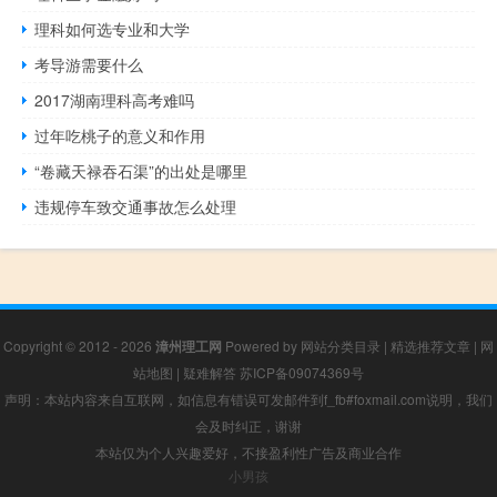
理科如何选专业和大学
考导游需要什么
2017湖南理科高考难吗
过年吃桃子的意义和作用
“卷藏天禄吞石渠”的出处是哪里
违规停车致交通事故怎么处理
Copyright © 2012 - 2026
漳州理工网
Powered by
网站分类目录
|
精选推荐文章
|
网
站地图
|
疑难解答
苏ICP备09074369号
声明：本站内容来自互联网，如信息有错误可发邮件到f_fb#foxmail.com说明，我们
会及时纠正，谢谢
本站仅为个人兴趣爱好，不接盈利性广告及商业合作
小男孩