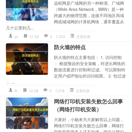
远程网是广域网的另一种称谓。广域网
（Wide Area Network，WAN）是一种
跨越大的物理范围，连接不同地区局域
网或城域网的计算机网络，通常覆盖从
几十公里到几...
yc
01-02
0
233
文章列表
防火墙的特点
防火墙的特点主要包括： 1. 访问控制
： 根据预设的安全策略，对进出网络的
数据流量进行控制和过滤。 可以限制特
定用户或IP地址的访问权限。 2. 包过滤
： ...
fh
12-28
0
218
文章列表
网络打印机安装失败怎么回事
（网络打印机安装）
大家好，小杨来为大家解答以上问题，
网络打印机安装失败怎么回事，网络打
印机安装很多人还不知道，现在让我们