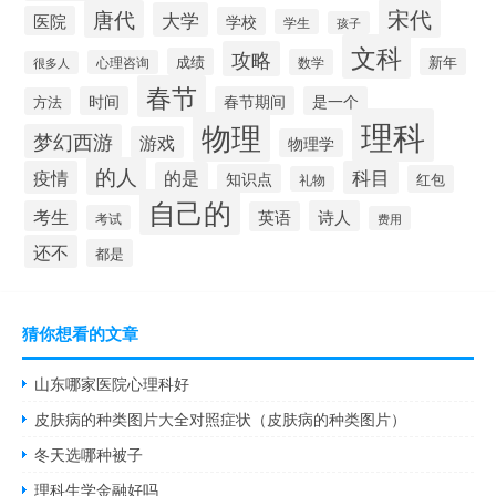
宋代
唐代
大学
医院
学校
学生
孩子
文科
攻略
成绩
新年
数学
心理咨询
很多人
春节
时间
春节期间
是一个
方法
理科
物理
梦幻西游
游戏
物理学
的人
疫情
科目
的是
知识点
红包
礼物
自己的
考生
诗人
英语
考试
费用
还不
都是
猜你想看的文章
山东哪家医院心理科好
皮肤病的种类图片大全对照症状（皮肤病的种类图片）
冬天选哪种被子
理科生学金融好吗