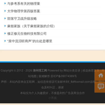
与参考系有关的物理量
大学物理学第四版答案
部落守卫战升级攻略
麻烦家族（关于麻烦家族的介绍）
修正修元生物科技有限公司
“座中流泪听商声”的出处是哪里
Copyright © 2012 - 2026
漳州理工网
Powered by
网站分类目录
|
精选推荐文章
|
网
站地图
|
疑难解答
苏ICP备09074369号
声明：本站内容来自互联网，如信息有错误可发邮件到f_fb#foxmail.com说明，我们
会及时纠正，谢谢
本站仅为个人兴趣爱好，不接盈利性广告及商业合作
小男孩