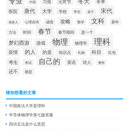
专业
冬天
习俗
元宵节
冬季
中国
宋代
唐代
大学
医院
学校
学生
孩子
文科
攻略
成绩
新年
数学
心理咨询
很多人
春节
时间
春节期间
是一个
方法
理科
物理
梦幻西游
游戏
物理学
的人
疫情
科目
的是
知识点
红包
礼物
自己的
考生
诗人
英语
考试
费用
还不
都是
猜你想看的文章
中国政法大学是理科
半导体物理学第七版答案
四功五法是什么意思