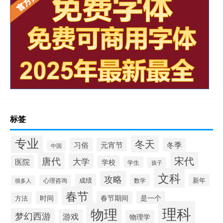
标签
专业
冬天
习俗
元宵节
冬季
中国
宋代
唐代
大学
医院
学校
学生
孩子
文科
攻略
成绩
新年
数学
心理咨询
很多人
春节
时间
春节期间
是一个
方法
理科
物理
梦幻西游
游戏
物理学