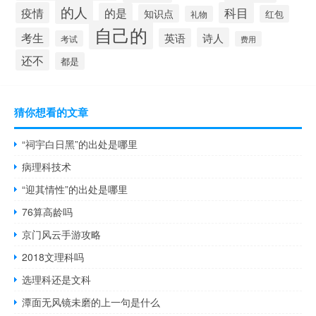
的人
疫情
科目
的是
知识点
红包
礼物
自己的
考生
诗人
英语
考试
费用
还不
都是
猜你想看的文章
“祠宇白日黑”的出处是哪里
病理科技术
“迎其情性”的出处是哪里
76算高龄吗
京门风云手游攻略
2018文理科吗
选理科还是文科
潭面无风镜未磨的上一句是什么