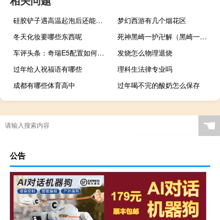
相关问题
硅胶铲子遇高温起泡后还能用吗
梦幻西游有几个烟花区
冬天化妆要哪些东西呢
死神黑崎一护卍解（黑崎一护卍解）
车评头条：奇瑞E5配置如何及奇瑞E5靠谱吗
发烧怎么物理退烧
过年给人祝福语有哪些
理科生法律专业吗
成都有哪些体育高中
过年喝不完的酸奶怎么保存
☚
公告