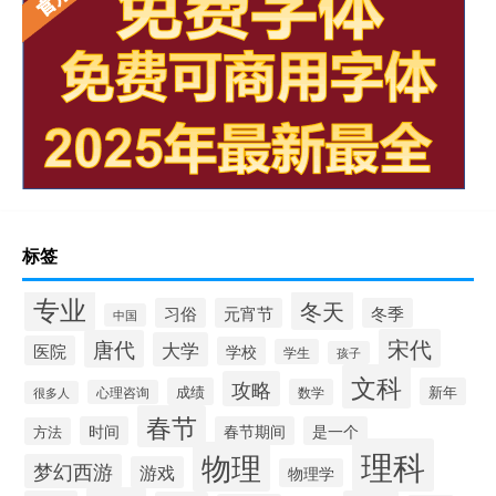
标签
专业
冬天
习俗
元宵节
冬季
中国
宋代
唐代
大学
医院
学校
学生
孩子
文科
攻略
成绩
新年
数学
心理咨询
很多人
春节
时间
春节期间
是一个
方法
理科
物理
梦幻西游
游戏
物理学