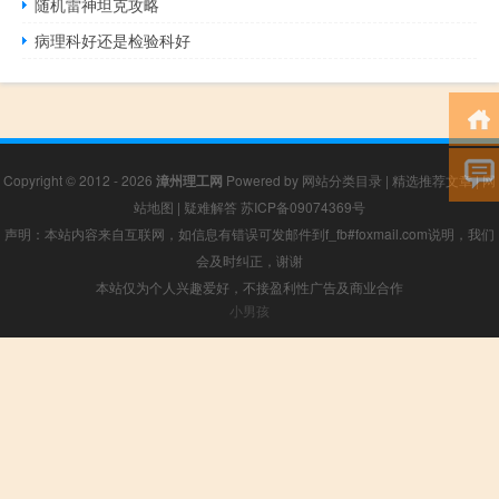
随机雷神坦克攻略
病理科好还是检验科好
Copyright © 2012 - 2026
漳州理工网
Powered by
网站分类目录
|
精选推荐文章
|
网
站地图
|
疑难解答
苏ICP备09074369号
声明：本站内容来自互联网，如信息有错误可发邮件到f_fb#foxmail.com说明，我们
会及时纠正，谢谢
本站仅为个人兴趣爱好，不接盈利性广告及商业合作
小男孩