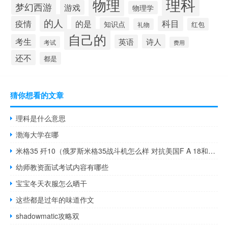
理科
物理
梦幻西游
游戏
物理学
的人
疫情
科目
的是
知识点
红包
礼物
自己的
考生
诗人
英语
考试
费用
还不
都是
猜你想看的文章
理科是什么意思
渤海大学在哪
米格35 歼10（俄罗斯米格35战斗机怎么样 对抗美国F A 18和法国阵风呢）
幼师教资面试考试内容有哪些
宝宝冬天衣服怎么晒干
这些都是过年的味道作文
shadowmatic攻略双