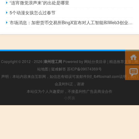
“连宵微觉浪声来”的出处是哪里
5个动漫女孩怎么过春节
市场消息：加密货币交易所BingX宣布对人工智能和Web3创业公司Moonbox进行战略投资
Copyright © 2012 - 2026
漳州理工网
Powered by
网站分类目录
|
精选推荐文章
|
网
站地图
|
疑难解答
苏ICP备09074369号
声明：本站内容来自互联网，如信息有错误可发邮件到f_fb#foxmail.com说明，我们
会及时纠正，谢谢
本站仅为个人兴趣爱好，不接盈利性广告及商业合作
小男孩