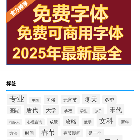
标签
专业
冬天
习俗
元宵节
冬季
中国
宋代
唐代
大学
医院
学校
学生
孩子
文科
攻略
成绩
新年
数学
心理咨询
很多人
春节
时间
春节期间
是一个
方法