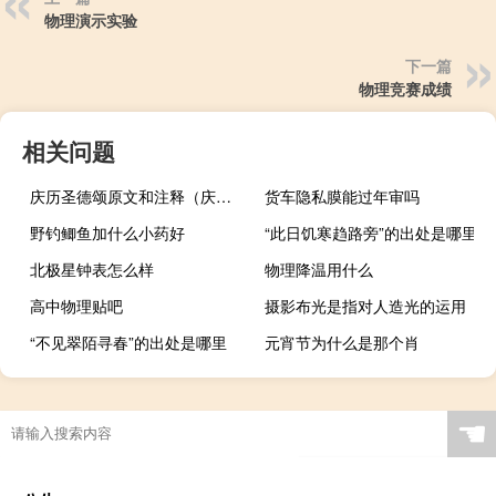
物理演示实验
下一篇
物理竞赛成绩
相关问题
庆历圣德颂原文和注释（庆历圣德颂）
货车隐私膜能过年审吗
野钓鲫鱼加什么小药好
“此日饥寒趋路旁”的出处是哪里
北极星钟表怎么样
物理降温用什么
高中物理贴吧
摄影布光是指对人造光的运用
“不见翠陌寻春”的出处是哪里
元宵节为什么是那个肖
☚