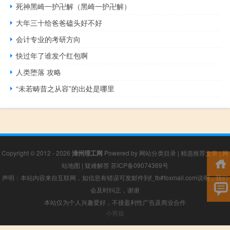
死神黑崎一护卍解（黑崎一护卍解）
大年三十给爸爸磕头好不好
会计专业的考研方向
快过年了谁发个红包啊
人类堕落 攻略
“未若畴昔之从容”的出处是哪里
Copyright © 2012 - 2026
漳州理工网
Powered by
网站分类目录
|
精选推荐文章
|
网
站地图
|
疑难解答
苏ICP备09074369号
声明：本站内容来自互联网，如信息有错误可发邮件到f_fb#foxmail.com说明，我们
会及时纠正，谢谢
本站仅为个人兴趣爱好，不接盈利性广告及商业合作
小男孩