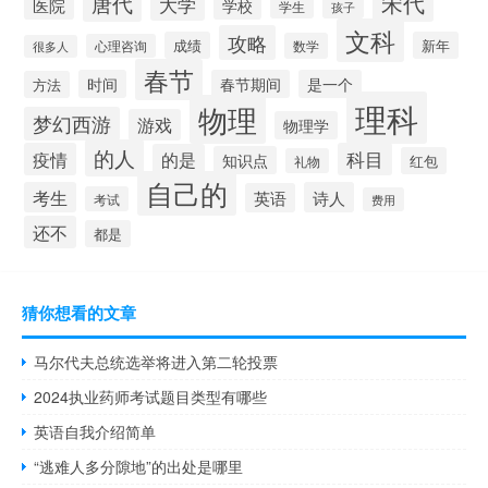
宋代
唐代
大学
医院
学校
学生
孩子
文科
攻略
成绩
新年
数学
心理咨询
很多人
春节
时间
春节期间
是一个
方法
理科
物理
梦幻西游
游戏
物理学
的人
疫情
科目
的是
知识点
红包
礼物
自己的
考生
诗人
英语
考试
费用
还不
都是
猜你想看的文章
马尔代夫总统选举将进入第二轮投票
2024执业药师考试题目类型有哪些
英语自我介绍简单
“逃难人多分隙地”的出处是哪里