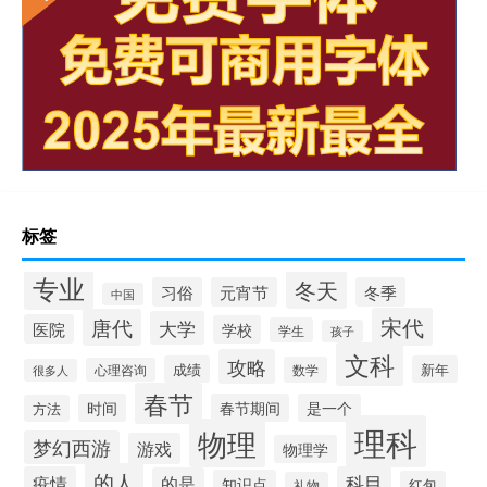
标签
专业
冬天
习俗
元宵节
冬季
中国
宋代
唐代
大学
医院
学校
学生
孩子
文科
攻略
成绩
新年
数学
心理咨询
很多人
春节
时间
春节期间
是一个
方法
理科
物理
梦幻西游
游戏
物理学
的人
疫情
科目
的是
知识点
红包
礼物