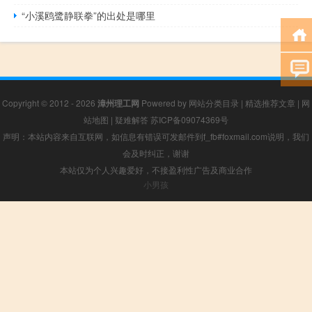
“小溪鸥鹭静联拳”的出处是哪里
Copyright © 2012 - 2026
漳州理工网
Powered by
网站分类目录
|
精选推荐文章
|
网
站地图
|
疑难解答
苏ICP备09074369号
声明：本站内容来自互联网，如信息有错误可发邮件到f_fb#foxmail.com说明，我们
会及时纠正，谢谢
本站仅为个人兴趣爱好，不接盈利性广告及商业合作
小男孩