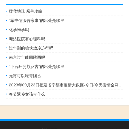
拯救地球 魔兽攻略
“军中儒服吾家事”的出处是哪里
化学难学吗
塘沽医院有心理科吗
过年剩的糖块放冷冻行吗
南京过年能回陕西吗
“下言狂斐颇及古”的出处是哪里
元宵可以吃青团么
2023年09月23日福建省宁德市疫情大数据-今日/今天疫情全网搜索最新实时消息动态情况通知播报
春节返乡女孩带什么