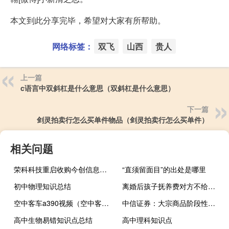
本文到此分享完毕，希望对大家有所帮助。
网络标签：
双飞
山西
贵人
上一篇
c语言中双斜杠是什么意思（双斜杠是什么意思）
下一篇
剑灵拍卖行怎么买单件物品（剑灵拍卖行怎么买单件）
相关问题
荣科科技重启收购今创信息背后 业绩承诺大降20%
“直须留面目”的出处是哪里
初中物理知识总结
离婚后孩子抚养费对方不给怎么办
空中客车a390视频（空中客车a390）
中信证券：大宗商品阶段性行情持续时长应观察两方面因素
高中生物易错知识点总结
高中理科知识点