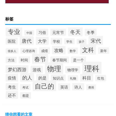
标签
专业
冬天
习俗
元宵节
冬季
中国
宋代
唐代
大学
医院
学校
学生
孩子
文科
攻略
成绩
新年
数学
心理咨询
很多人
春节
时间
春节期间
是一个
方法
理科
物理
梦幻西游
游戏
物理学
的人
疫情
科目
的是
知识点
红包
礼物
自己的
考生
诗人
英语
考试
费用
还不
都是
猜你想看的文章