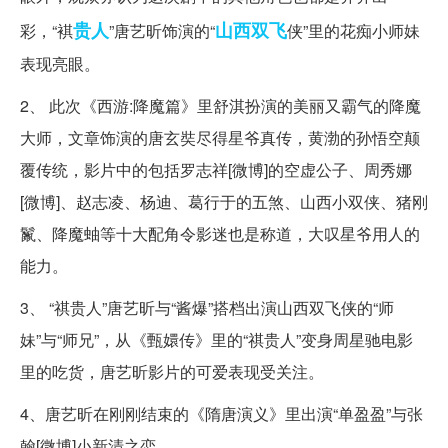
贵人
山西
双飞
彩，“褀
”唐艺昕饰演的“
侠”里的花痴小师妹
表现亮眼。
2、 此次《西游:降魔篇》里舒淇扮演的美丽又霸气的降魔
大师，文章饰演的唐玄奘尽得星爷真传，黄渤的孙悟空颠
覆传统，影片中的包括罗志祥[微博]的空虚公子、周秀娜
[微博]、赵志凌、杨迪、葛行于的五煞、山西小双侠、猪刚
鬣、降魔蚰等十大配角令影迷也是称道，大叹星爷用人的
能力。
3、 “祺贵人”唐艺昕与“酱爆”搭档出演山西双飞侠的“师
妹”与“师兄”，从《甄嬛传》里的“祺贵人”变身周星驰电影
里的吃货，唐艺昕影片的可爱表现受关注。
4、唐艺昕在刚刚结束的《隋唐演义》里出演“单盈盈”与张
翰[微博]小新清之恋。