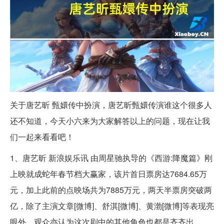
关于唐艺昕 甄嬛传中扮演，唐艺昕甄嬛传演谁这个很多人
还不知道，今天小六来为大家解答以上的问题，现在让我
们一起来看看吧！
1、唐艺昕 新浪娱乐讯 由周星驰执导的《西游:降魔篇》刚
上映就成蛇年春节档大赢家，该片首日票房达7684.65万
元，加上此前的点映场共为7885万元，两天半票房突破两
亿，除了主演文章[微博]、舒淇[微博]、黄渤[微博]等表现亮
眼外，观众亦认为这次剧中的其他角色也都是齐齐出