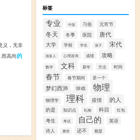
标签
专业
习俗
元宵节
中国
冬天
唐代
冬季
医院
宋代
大学
意义，无非
学校
学生
孩子
攻略
的
.而高尚
成绩
心理咨询
很多人
文科
时间
新年
方法
数学
春节
春节期间
是一个
物理
梦幻西游
游戏
理科
的人
疫情
物理学
科目
的是
知识点
红包
礼物
自己的
考生
英语
考试
还不
诗人
都是
费用