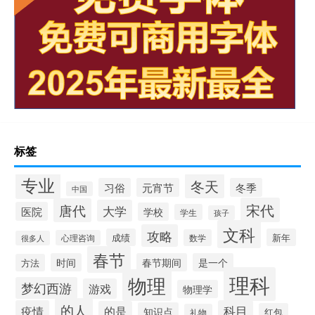
标签
专业
冬天
习俗
元宵节
冬季
中国
宋代
唐代
大学
医院
学校
学生
孩子
文科
攻略
成绩
新年
数学
心理咨询
很多人
春节
时间
春节期间
是一个
方法
理科
物理
梦幻西游
游戏
物理学
的人
疫情
科目
的是
知识点
红包
礼物