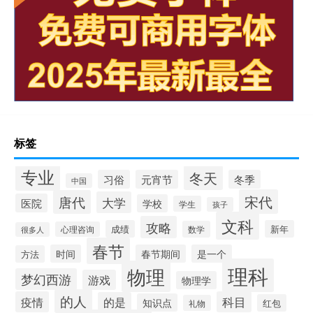
标签
专业
冬天
习俗
元宵节
冬季
中国
宋代
唐代
大学
医院
学校
学生
孩子
文科
攻略
成绩
新年
数学
心理咨询
很多人
春节
时间
春节期间
是一个
方法
理科
物理
梦幻西游
游戏
物理学
的人
疫情
科目
的是
知识点
红包
礼物