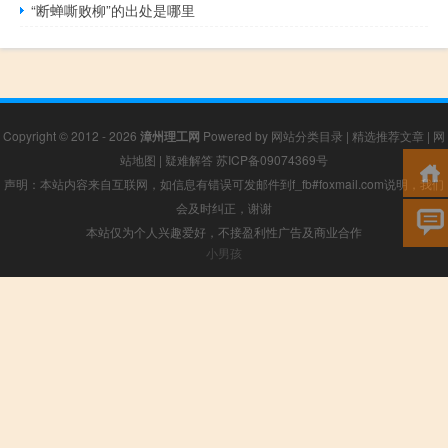
“断蝉嘶败柳”的出处是哪里
Copyright © 2012 - 2026
漳州理工网
Powered by
网站分类目录
|
精选推荐文章
|
网
站地图
|
疑难解答
苏ICP备09074369号
声明：本站内容来自互联网，如信息有错误可发邮件到f_fb#foxmail.com说明，我们
会及时纠正，谢谢
本站仅为个人兴趣爱好，不接盈利性广告及商业合作
小男孩