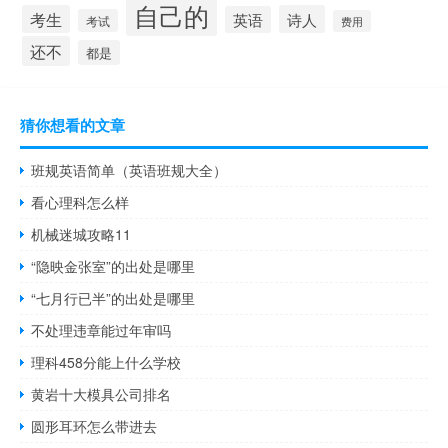
自己的
考生
诗人
英语
考试
费用
还不
都是
猜你想看的文章
班规英语简单（英语班规大全）
看心理科怎么样
机械迷城攻略11
“隐映金张室”的出处是哪里
“七月行已半”的出处是哪里
不处理违章能过年审吗
理科458分能上什么学校
黄岩十大模具公司排名
圆形耳环怎么带进去