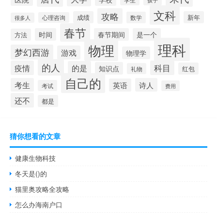
孩子
文科
攻略
成绩
新年
数学
心理咨询
很多人
春节
时间
春节期间
是一个
方法
理科
物理
梦幻西游
游戏
物理学
的人
疫情
科目
的是
知识点
红包
礼物
自己的
考生
诗人
英语
考试
费用
还不
都是
猜你想看的文章
健康生物科技
冬天是()的
猫里奥攻略全攻略
怎么办海南户口