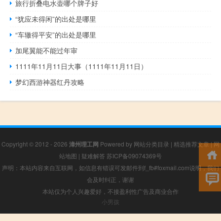
旅行折叠电水壶哪个牌子好
“犹应未得闲”的出处是哪里
“车辙得平安”的出处是哪里
加尾翼能不能过年审
1111年11月11日大事（1111年11月11日）
梦幻西游神器红丹攻略
Copyright © 2012 - 2026
漳州理工网
Powered by
网站分类目录
|
精选推荐文章
|
网
站地图
|
疑难解答
苏ICP备09074369号
声明：本站内容来自互联网，如信息有错误可发邮件到f_fb#foxmail.com说明，我们
会及时纠正，谢谢
本站仅为个人兴趣爱好，不接盈利性广告及商业合作
小男孩