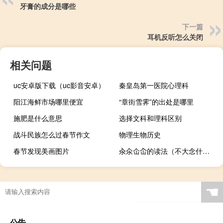
牙膏的成分是哪些
下一篇
耳机反听怎么关闭
相关问题
uc安卓版下载（uc影音安卓）
秦皇岛第一医院心理科
阳江海鲜市场哪里便宜
“章街雪霁”的出处是哪里
施肥是什么意思
选择文科和理科区别
战斗民族怎么过春节作文
物理生物历史
春节发现美画图片
汆氽仚屳的读法（不大念什么）
☚
公告