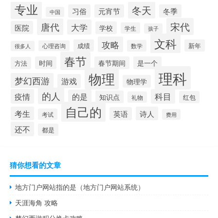
专业
冬天
习俗
元宵节
冬季
中国
宋代
唐代
大学
医院
学校
学生
孩子
文科
攻略
成绩
新年
数学
心理咨询
很多人
春节
时间
春节期间
是一个
方法
理科
物理
梦幻西游
游戏
物理学
的人
疫情
科目
的是
知识点
红包
礼物
自己的
考生
诗人
英语
考试
费用
还不
都是
猜你想看的文章
地方门户网站指的是（地方门户网站系统）
天涯海角 攻略
梦幻西游积分换卡攻略