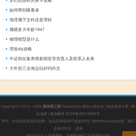
如何辨别吸毒者
地理属于文科还是理科
属猪多大年龄1947
物理模型是什么
理发diy攻略
中证协征集券商新闻宣导负责人及联系人名单
大年初三去海边玩好吗作文
Copyright © 2012 - 2026
漳州理工网
Powered by
网站分类目录
|
精选推荐文章
|
网
站地图
|
疑难解答
苏ICP备09074369号
声明：本站内容来自互联网，如信息有错误可发邮件到f_fb#foxmail.com说明，我们
会及时纠正，谢谢
本站仅为个人兴趣爱好，不接盈利性广告及商业合作