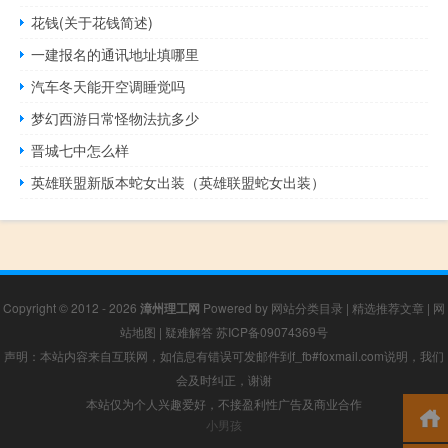
花钱(关于花钱简述)
一建报名的通讯地址填哪里
汽车冬天能开空调睡觉吗
梦幻西游日常怪物法抗多少
晋城七中怎么样
英雄联盟新版本蛇女出装（英雄联盟蛇女出装）
Copyright © 2012 - 2026
漳州理工网
Powered by
网站分类目录
|
精选推荐文章
|
网
站地图
|
疑难解答
苏ICP备09074369号
声明：本站内容来自互联网，如信息有错误可发邮件到f_fb#foxmail.com说明，我们
会及时纠正，谢谢
本站仅为个人兴趣爱好，不接盈利性广告及商业合作
小男孩