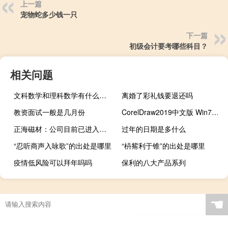
上一篇
宠物蛇多少钱一只
下一篇
初级会计要考哪些科目？
相关问题
文科数学和理科数学有什么区别
离婚了彩礼钱要退还吗
教资面试一般是几月份
CorelDraw2019中文版 Win7版（CorelDraw2019中文版 Win7版功能简介）
正海磁材：公司目前已进入华为供应链
过年的日期是多什么
“忍听商声入咏歌”的出处是哪里
“枿觜利于锥”的出处是哪里
疫情低风险可以拜年吗吗
保利的八大产品系列
☚