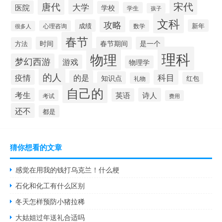
宋代
唐代
大学
医院
学校
学生
孩子
文科
攻略
成绩
新年
数学
心理咨询
很多人
春节
时间
春节期间
是一个
方法
理科
物理
梦幻西游
游戏
物理学
的人
疫情
科目
的是
知识点
红包
礼物
自己的
考生
诗人
英语
考试
费用
还不
都是
猜你想看的文章
感觉在用我的钱打乌克兰！什么梗
石化和化工有什么区别
冬天怎样预防小猪拉稀
大姑姐过年送礼合适吗