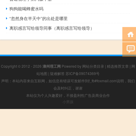
狗狗能喝蜂蜜水吗
“忽然身在半天中”的出处是哪里
离职感言写给领导同事（离职感言写给领导）
Copyright © 2012 - 2026
漳州理工网
Powered by
网站分类目录
|
精选推荐文章
|
网
站地图
|
疑难解答
苏ICP备09074369号
声明：本站内容来自互联网，如信息有错误可发邮件到f_fb#foxmail.com说明，我们
会及时纠正，谢谢
本站仅为个人兴趣爱好，不接盈利性广告及商业合作
小男孩