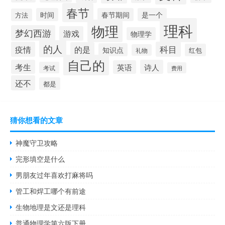
春节
时间
春节期间
是一个
方法
理科
物理
梦幻西游
游戏
物理学
的人
疫情
科目
的是
知识点
红包
礼物
自己的
考生
诗人
英语
考试
费用
还不
都是
猜你想看的文章
神魔守卫攻略
完形填空是什么
男朋友过年喜欢打麻将吗
管工和焊工哪个有前途
生物地理是文还是理科
普通物理学第六版下册