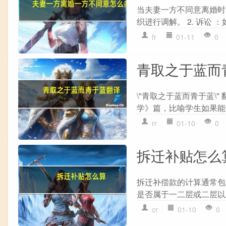
当夫妻一方不同意离婚时
织进行调解。 2. 诉讼 
fr
01-11
0
青取之于蓝而
\"青取之于蓝而青于蓝\
学》篇，比喻学生如果能够
rr
01-10
0
拆迁补贴怎么
拆迁补偿款的计算通常包
是否属于一二层或二层以上房
cr
01-10
0