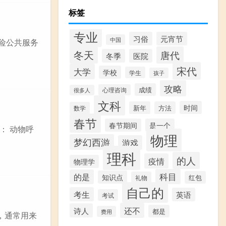
标签
专业
习俗
元宵节
中国
保险公共服务
冬天
唐代
冬季
医院
宋代
大学
学校
学生
孩子
攻略
成绩
心理咨询
很多人
文科
时间
新年
方法
数学
春节
春节期间
是一个
： 动物呼
物理
梦幻西游
游戏
理科
的人
疫情
物理学
科目
的是
知识点
红包
礼物
自己的
考生
英语
考试
还不
诗人
都是
费用
味，通常用来