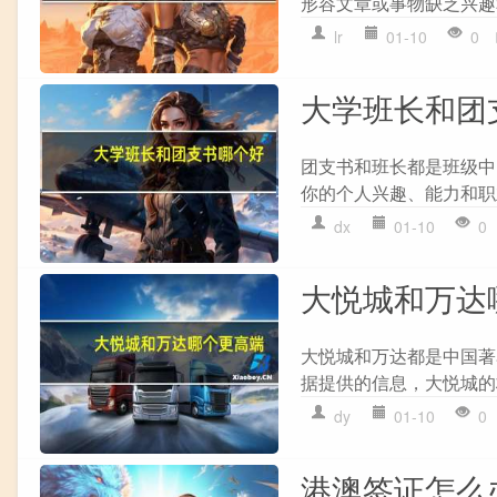
形容文章或事物缺乏兴趣和
lr
01-10
0
大学班长和团
团支书和班长都是班级中
你的个人兴趣、能力和职
dx
01-10
0
大悦城和万达
大悦城和万达都是中国著
据提供的信息，大悦城的
dy
01-10
0
港澳签证怎么