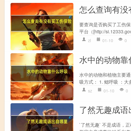
怎么查询有没
要查询是否购买了工伤保险
平台（[http://si.12333.gov.c
zl
01-10
0
水中的动物靠
水中的动物和植物主要通
吸方式： 1. 鳃呼吸 ：
sz
01-10
0
了然无趣成语
`了然无趣` 不是成语，