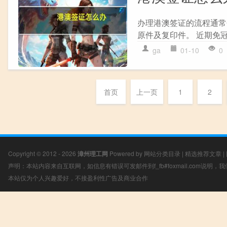
办理港澳签证的流程通常包
原件及复印件。 近期免冠
ga
01-10
0
首页
上一页
1
2
Copyright © 2012 - 2026
漳州理工网
Powered by
网站分类目录
|
精选推荐文章
|
声明：本站内容来自互联网，如信息有错误可发邮件到f_fb#foxmail.com说明
本站仅为个人兴趣爱好，不接盈利性广告及商业合作