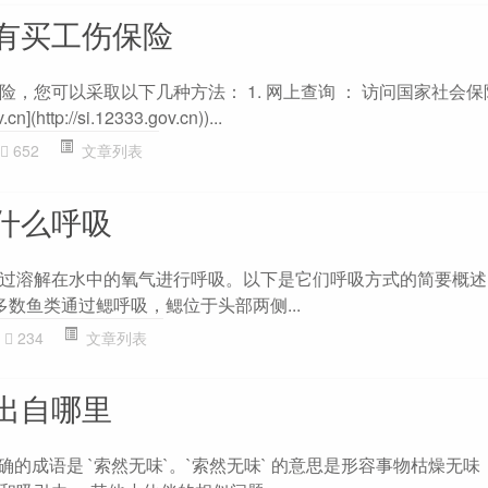
有买工伤保险
，您可以采取以下几种方法： 1. 网上查询 ： 访问国家社会
n](http://si.12333.gov.cn))...
652
文章列表
什么呼吸
过溶解在水中的氧气进行呼吸。以下是它们呼吸方式的简要概述
大多数鱼类通过鳃呼吸，鳃位于头部两侧...
234
文章列表
出自哪里
正确的成语是 `索然无味`。`索然无味` 的意思是形容事物枯燥无