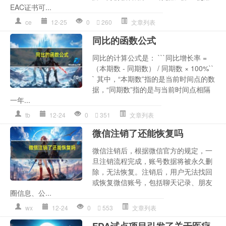
EAC证书可...
ce
12-25
0
260
文章列表
同比的函数公式
同比的计算公式是： ```同比增长率 =
（本期数 - 同期数） / 同期数 × 100%``
` 其中，“本期数”指的是当前时间点的数
据，“同期数”指的是与当前时间点相隔
一年...
tb
12-24
0
351
文章列表
微信注销了还能恢复吗
微信注销后，根据微信官方的规定，一
旦注销流程完成，账号数据将被永久删
除，无法恢复。注销后，用户无法找回
或恢复微信账号，包括聊天记录、朋友
圈信息、公...
wx
12-24
0
553
文章列表
FDA试点项目引发了关于医疗