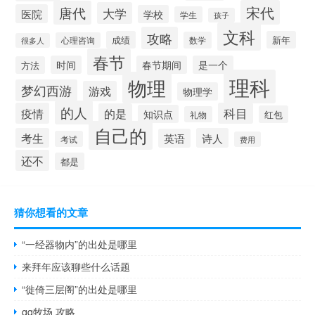
宋代
唐代
大学
医院
学校
学生
孩子
文科
攻略
成绩
新年
数学
心理咨询
很多人
春节
时间
春节期间
是一个
方法
理科
物理
梦幻西游
游戏
物理学
的人
疫情
科目
的是
知识点
红包
礼物
自己的
考生
诗人
英语
考试
费用
还不
都是
猜你想看的文章
“一经器物内”的出处是哪里
来拜年应该聊些什么话题
“徙倚三层阁”的出处是哪里
qq牧场 攻略