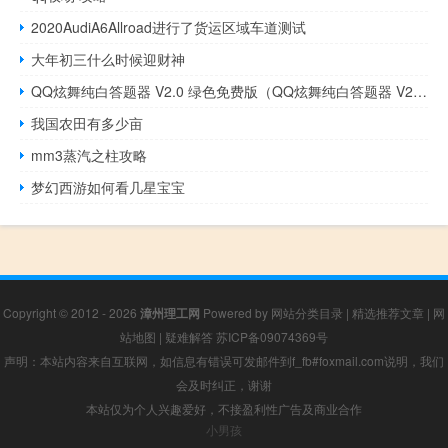
2020AudiA6Allroad进行了货运区域车道测试
大年初三什么时候迎财神
QQ炫舞纯白答题器 V2.0 绿色免费版（QQ炫舞纯白答题器 V2.0 绿色免费版功能简介）
我国农田有多少亩
mm3蒸汽之柱攻略
梦幻西游如何看几星宝宝
Copyright © 2012 - 2026
漳州理工网
Powered by
网站分类目录
|
精选推荐文章
|
网
站地图
|
疑难解答
苏ICP备09074369号
声明：本站内容来自互联网，如信息有错误可发邮件到f_fb#foxmail.com说明，我们
会及时纠正，谢谢
本站仅为个人兴趣爱好，不接盈利性广告及商业合作
小男孩