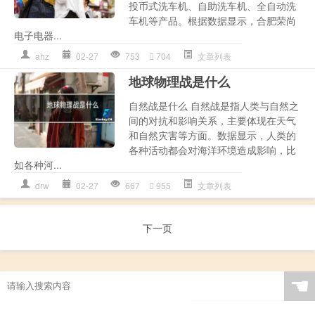
投币式洗车机、自助洗车机、全自动洗
车机等产品。根据数据显示，合肥荣尚
电子电器...
ahz
02-27
753
704
文章列表
地球物理战是什么
自然战是什么 自然战是指人类与自然之
间的对抗和影响关系，主要体现在天气
和自然灾害等方面。数据显示，人类的
各种活动都会对海洋环境造成影响，比
如各种河...
drw
02-27
667
955
文章列表
下一页
☚