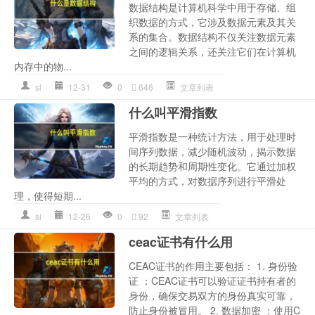
数据结构是计算机科学中用于存储、组
织数据的方式，它涉及数据元素及其关
系的集合。数据结构不仅关注数据元素
之间的逻辑关系，还关注它们在计算机
内存中的物...
sl
12-31
0
646
文章列表
什么叫平滑指数
平滑指数是一种统计方法，用于处理时
间序列数据，减少随机波动，揭示数据
的长期趋势和周期性变化。它通过加权
平均的方式，对数据序列进行平滑处
理，使得短期...
sl
12-26
0
92
文章列表
ceac证书有什么用
CEAC证书的作用主要包括： 1. 身份验
证 ：CEAC证书可以验证证书持有者的
身份，确保交易双方的身份真实可靠，
防止身份被冒用。 2. 数据加密 ：使用C