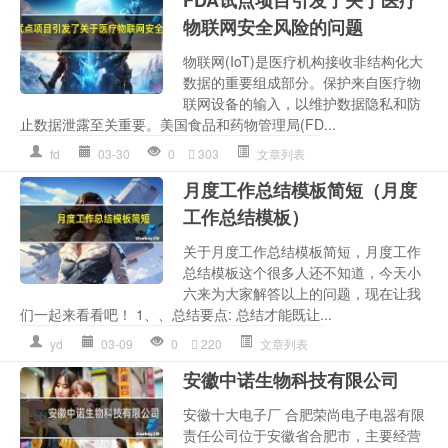
物联网安全风险的问题
物联网(IoT)是医疗机构接收非结构化大
数据的重要组成部分。保护来自医疗物
联网设备的输入，以维护数据隐私和防
止数据泄露至关重要。美国食品和药物管理局(FD...
fd
03-30
0
303
文章列表
月度工作总结模板简短（月度
工作总结模板）
关于月度工作总结模板简短，月度工作
总结模板这个很多人还不知道，今天小
六来为大家解答以上的问题，现在让我
们一起来看看吧！ 1、、总结要点: 总结才能既让...
yd
03-09
0
220
文章列表
安徽中诺生物科技有限公司
安徽十大电子厂 合肥荣尚电子电器有限
责任公司位于安徽省合肥市，主要经营