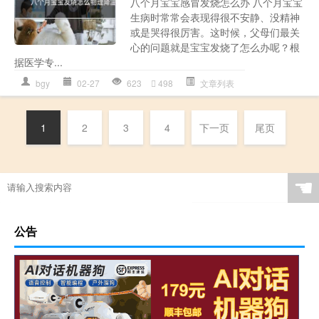
八个月宝宝感冒发烧怎么办 八个月宝宝
生病时常常会表现得很不安静、没精神
或是哭得很厉害。这时候，父母们最关
心的问题就是宝宝发烧了怎么办呢？根
据医学专...
bgy
02-27
623
498
文章列表
1
2
3
4
下一页
尾页
☚
公告