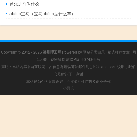
首尔之前叫什么
alplna宝马（宝马alpina是什么车）
Copyright © 2012 - 2026
漳州理工网
Powered by
网站分类目录
|
精选推荐文章
|
网
站地图
|
疑难解答
苏ICP备09074369号
声明：本站内容来自互联网，如信息有错误可发邮件到f_fb#foxmail.com说明，我们
会及时纠正，谢谢
本站仅为个人兴趣爱好，不接盈利性广告及商业合作
小男孩