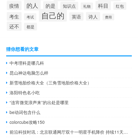
的人
疫情
科目
的是
知识点
红包
礼物
自己的
考生
诗人
英语
考试
费用
还不
都是
猜你想看的文章
中考理科是哪几科
昆山神达电脑怎么样
新雪地胎价格大全（三角雪地胎价格大全）
洛阳特色名小吃
“连宵微觉浪声来”的出处是哪里
be动词包含什么
colorcube攻略150
前沿科技时讯：北京联通网厅双十一明星手机降价 持续11天秒杀