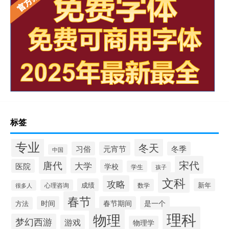
标签
专业
冬天
习俗
元宵节
冬季
中国
宋代
唐代
大学
医院
学校
学生
孩子
文科
攻略
成绩
新年
数学
心理咨询
很多人
春节
时间
春节期间
是一个
方法
理科
物理
梦幻西游
游戏
物理学