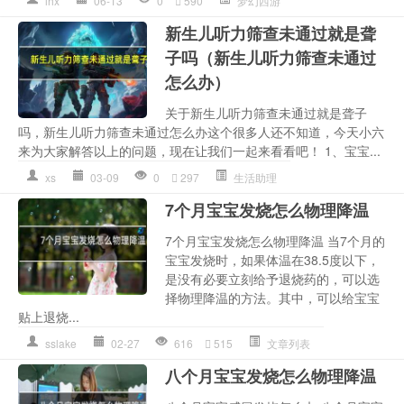
lhx
06-13
0
590
梦幻西游
新生儿听力筛查未通过就是聋
子吗（新生儿听力筛查未通过
怎么办）
关于新生儿听力筛查未通过就是聋子
吗，新生儿听力筛查未通过怎么办这个很多人还不知道，今天小六
来为大家解答以上的问题，现在让我们一起来看看吧！ 1、宝宝...
xs
03-09
0
297
生活助理
7个月宝宝发烧怎么物理降温
7个月宝宝发烧怎么物理降温 当7个月的
宝宝发烧时，如果体温在38.5度以下，
是没有必要立刻给予退烧药的，可以选
择物理降温的方法。其中，可以给宝宝
贴上退烧...
sslake
02-27
616
515
文章列表
八个月宝宝发烧怎么物理降温