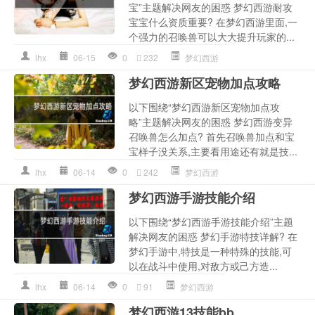
宝”主题解决网友的困惑 梦幻西游耐攻
宝宝什么资质重要? 在梦幻西游里面,一
个强力的召唤兽可以大大提升玩家的...
lhx
06-15
0
232
梦幻西游
梦幻西游新区宠物加点攻略
以下围绕“梦幻西游新区宠物加点攻
略”主题解决网友的困惑 梦幻西游变异
召唤兽怎么加点? 首先召唤兽加点和宝
宝样子没关系,主要看用途还有就是技...
lhx
06-14
0
242
梦幻西游
梦幻西游手游技能介绍
以下围绕“梦幻西游手游技能介绍”主题
解决网友的困惑 梦幻手游特技详解? 在
梦幻手游中,特技是一种特殊的技能,可
以在战斗中使用,对敌方或己方造...
lhx
06-14
0
91
梦幻西游
梦幻西游13技能bb