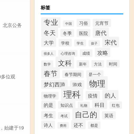
标签
专业
习俗
元宵节
中国
 北京公务
冬天
唐代
冬季
医院
宋代
大学
学校
学生
孩子
攻略
成绩
心理咨询
很多人
文科
时间
新年
方法
数学
春节
春节期间
是一个
0多位观
物理
梦幻西游
游戏
理科
的人
疫情
物理学
科目
的是
知识点
红包
礼物
自己的
考生
英语
考试
还不
诗人
都是
费用
，始建于19