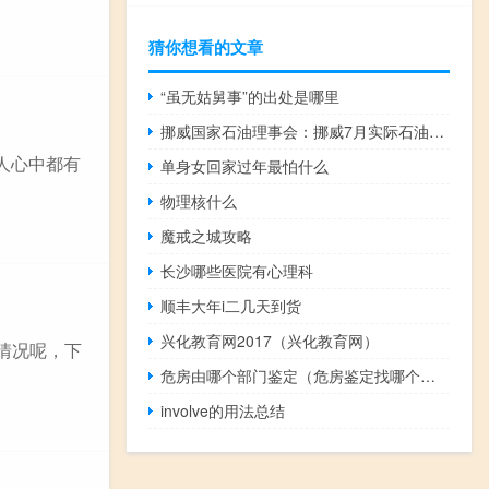
猜你想看的文章
“虽无姑舅事”的出处是哪里
挪威国家石油理事会：挪威7月实际石油产量为182.8万桶/日比挪威石油管理局预测的低0.6%
人心中都有
单身女回家过年最怕什么
物理核什么
魔戒之城攻略
长沙哪些医院有心理科
顺丰大年i二几天到货
兴化教育网2017（兴化教育网）
情况呢，下
危房由哪个部门鉴定（危房鉴定找哪个部门）
involve的用法总结