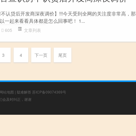
房不认贷后开发商深夜调价】!!!今天受到全网的关注度非常高，
一起来看看具体都是怎么回事吧！ 1...
605
文章列表
3
4
下一页
尾页
网站地图
|
疑难解答
苏ICP备09074369号
，我们会及时纠正，谢谢