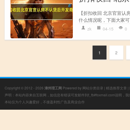
【折扣收回 北京官宣认
什么情况呢，下面大家可以
zk
04-15
0
1
2
Copyright © 2012 - 2026
漳州理工网
Powered by
网站分类目录
|
精选推荐文章
|
声明：本站内容来自互联网，如信息有错误可发邮件到f_fb#foxmail.com说明
本站仅为个人兴趣爱好，不接盈利性广告及商业合作