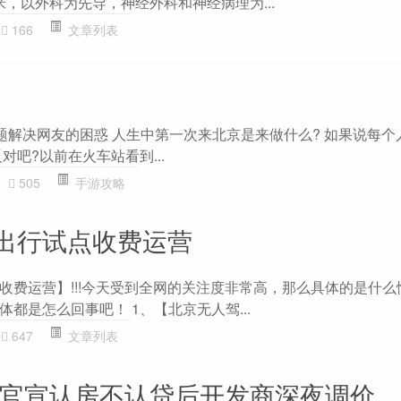
方米，以外科为先导，神经外科和神经病理为...
166
文章列表
主题解决网友的困惑 人生中第一次来北京是来做什么? 如果说每个
对吧?以前在火车站看到...
505
手游攻略
出行试点收费运营
收费运营】!!!今天受到全网的关注度非常高，那么具体的是什么
都是怎么回事吧！ 1、【北京无人驾...
647
文章列表
京官宣认房不认贷后开发商深夜调价