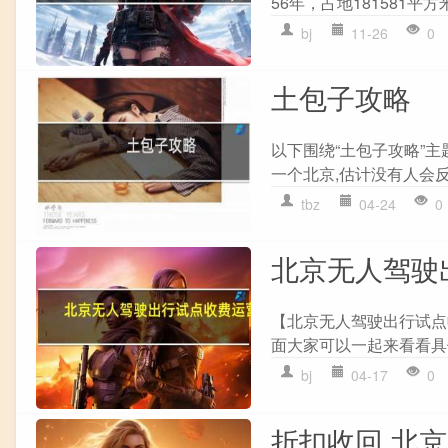
56年，占地181581平
bj
11-26
0
土包子攻略
以下围绕“土包子攻略”
一个北京,估计没有人会反
tbz
04-24
0
北京无人驾驶
【北京无人驾驶出行试点
面大家可以一起来看看具体
bj
04-17
0
折扣收回 北