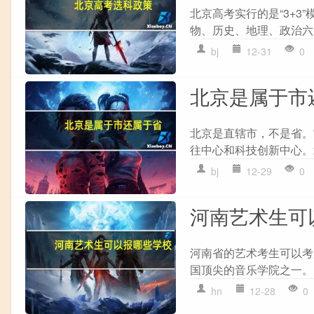
北京高考实行的是“3+3
物、历史、地理、政治六
bj
12-31
0
北京是属于市
北京是直辖市，不是省。
往中心和科技创新中心。
bj
12-29
0
河南艺术生可
河南省的艺术考生可以考虑
国顶尖的音乐学院之一。 2
hn
12-28
0