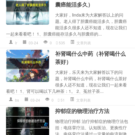
囊癌能活多久）
大家好，linda来为大家解答以上的问
题。老人得了胆囊癌能活多久，胆囊癌
能活多久很多人还不知道，现在让我们
一起来看看吧！ 1、胆囊癌能存活多久与胆囊癌的...
lr
03-24
0
535
文章列表
补肾喝什么中药（补肾喝什么
茶好）
大家好，乐天来为大家解答以下的问
题，补肾喝什么中药，补肾喝什么茶好
很多人还不知道，现在让我们一起来看
看吧！ 1、肾可以喝以下几种茶：1。 2、菟丝子茶...
bs
03-24
0
51
文章列表
抑郁症的物理治疗方法
物理治疗抑郁 治疗抑郁症的物理疗法包
括：电痉挛疗法、认知医治、更换性疗
法。电痉挛疗法通过一定量的电流刺激