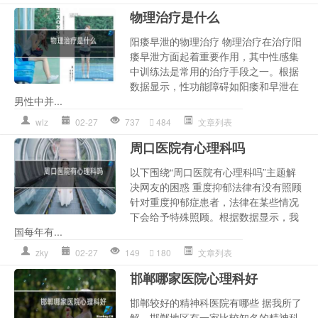
物理治疗是什么
阳痿早泄的物理治疗 物理治疗在治疗阳
痿早泄方面起着重要作用，其中性感集
中训练法是常用的治疗手段之一。根据
数据显示，性功能障碍如阳痿和早泄在
男性中并...
wlz
02-27
737
484
文章列表
周口医院有心理科吗
以下围绕“周口医院有心理科吗”主题解
决网友的困惑 重度抑郁法律有没有照顾
针对重度抑郁症患者，法律在某些情况
下会给予特殊照顾。根据数据显示，我
国每年有...
zky
02-27
149
180
文章列表
邯郸哪家医院心理科好
邯郸较好的精神科医院有哪些 据我所了
解，邯郸地区有一家比较知名的精神科