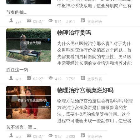
中枢神经系统放电，使全身肌肉产生有
节奏的抽...
yyz
02-27
914
911
文章列表
物理治疗贵吗
为什么男科医院治疗那么贵? 对于为什
么男科医院治疗价格偏高这个问题，首
先需要看到男科医院的专业性。男科医
生需要经过长期的专业培训和培养才能
胜任这一岗...
wlz
02-27
412
753
文章列表
物理治疗宫颈糜烂好吗
物理方法治疗宫颈糜烂会有影响吗 物理
方法治疗宫颈糜烂是目前最普遍的方
法，需要4~8周的修复等待时间。这个
过程中可能会出现一些副作用，使患者
苦不堪言，而...
wlz
02-27
815
802
文章列表