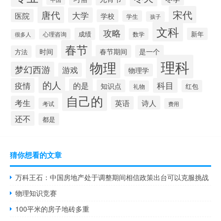
宋代
唐代
大学
医院
学校
学生
孩子
文科
攻略
成绩
新年
数学
心理咨询
很多人
春节
时间
春节期间
是一个
方法
理科
物理
梦幻西游
游戏
物理学
的人
疫情
科目
的是
知识点
红包
礼物
自己的
考生
诗人
英语
考试
费用
还不
都是
猜你想看的文章
万科王石：中国房地产处于调整期间相信政策出台可以克服挑战
物理知识竞赛
100平米的房子地砖多重