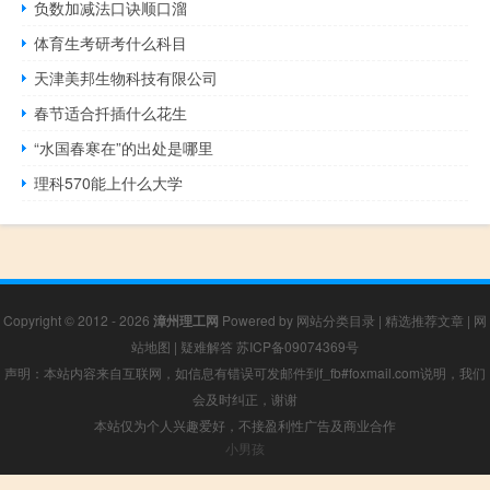
负数加减法口诀顺口溜
体育生考研考什么科目
天津美邦生物科技有限公司
春节适合扦插什么花生
“水国春寒在”的出处是哪里
理科570能上什么大学
Copyright © 2012 - 2026
漳州理工网
Powered by
网站分类目录
|
精选推荐文章
|
网
站地图
|
疑难解答
苏ICP备09074369号
声明：本站内容来自互联网，如信息有错误可发邮件到f_fb#foxmail.com说明，我们
会及时纠正，谢谢
本站仅为个人兴趣爱好，不接盈利性广告及商业合作
小男孩