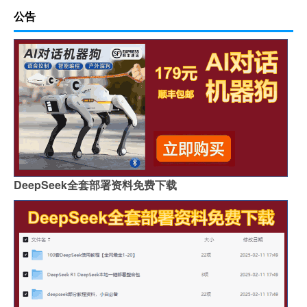
公告
DeepSeek全套部署资料免费下载