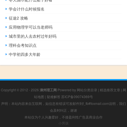
学会计什么时候报名
征途2 攻略
应用物理学可以当老师吗
城市里的人去农村过年好吗
理科会考知识点
中学初四多大年龄
Copyright © 2012 - 2026
漳州理工网
Powered by
网站分类目录
|
精选推荐文章
|
网
站地图
|
疑难解答
苏ICP备09074369号
声明：本站内容来自互联网，如信息有错误可发邮件到f_fb#foxmail.com说明，我们
会及时纠正，谢谢
本站仅为个人兴趣爱好，不接盈利性广告及商业合作
小男孩