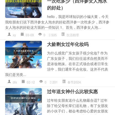
一次吃多少（西洋参女人泡水
的好处）
hello，我是环球知识的小编大黄，今天
我给朋友们说下西洋参女人泡水的好处西洋参一次吃多少，西洋参
女人泡水的好处这方面的一些知识 1、首先，西洋参女人泡...
xy
03-09
0
535
生活助理
大龄剩女过年化妆吗
为什么感觉广东女孩子很少化妆? 作为
广东女孩子，我们往往追求自然美而不
是浓妆艳抹。在非正式场合或者日常生
活中，我们通常不会化妆。这并不代表
我们是另类...
dls
02-12
0
201
春节2024
过年送女神什么比较实惠
过年给女朋友送什么礼物最合适? 过年
除了给父母长辈们送礼物，有了女朋友
的小伙子们，都会考虑给心爱的女朋友