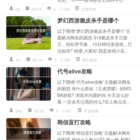
ryt
08-04
0
758
文章列表
梦幻西游脆皮杀手是哪个
以下围绕“梦幻西游脆皮杀手是哪个”主
题解决网友的困惑 S18脆皮杀手兰陵
王，轻松带节奏，10分钟结束游戏，打
法如何? 哈喽,大家好,我是游戏小瓜...
lhx
06-14
0
786
梦幻西游
代号alive攻略
以下围绕“代号alive攻略”主题解决网友
的困惑 有什么类似《王者荣耀》的MO
BA游戏? 浏览本问题的你,今天这么好
看,一定会关注我的对么?右上角点击...
dha
05-04
0
441
手游攻略
韩信盲打攻略
以下围绕“韩信盲打攻略”主题解决网友
的困惑 韩信十三枪台词? 第一枪,相思!