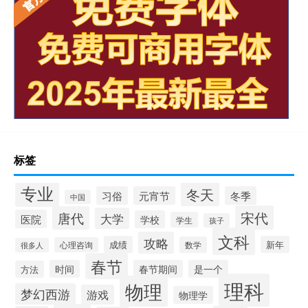
标签
专业
冬天
习俗
元宵节
冬季
中国
宋代
唐代
大学
医院
学校
学生
孩子
文科
攻略
成绩
新年
数学
心理咨询
很多人
春节
时间
春节期间
是一个
方法
理科
物理
梦幻西游
游戏
物理学