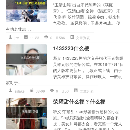
“玉清山籍”出自宋代陈晔的《满庭
芳》。 “玉清山籍”全诗 《满庭芳》 宋
代 陈晔 翠竹阴团，绿荷乡嫩，朝来和
气盈盈。 薰风楼阁，玉燕梦初成。 便
有功名壮志，...
jzy
11-23
0
586
文章列表
1433223什么梗
释义 1433223梗的含义是指代王者荣耀
英雄元歌的连招公式。在2018年7月4日
的大版本更新后，元歌正式上线，由于
该英雄技能繁多、操作难度大，一般玩
家对于...
sslake
08-09
0
50
文章列表
荣耀甜什么梗？什么梗
释义 荣耀甜：\\n形容糖分超标的小甜
剧。\\n被狠狠甜到全程嘴咧的都合不
拢，美女帅哥都太会，看完整一个无人
生还。\\n——微博@语文指挥中心