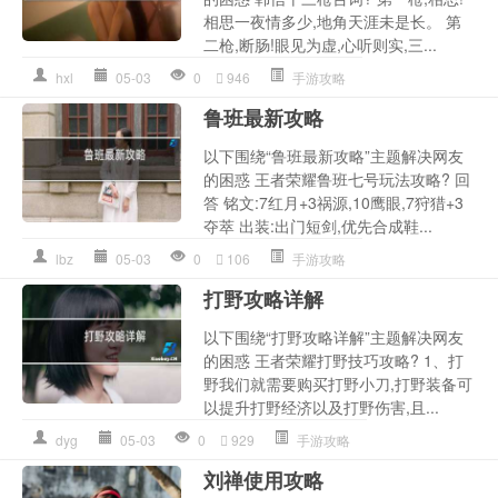
相思一夜情多少,地角天涯未是长。 第
二枪,断肠!眼见为虚,心听则实,三...
hxl
05-03
0
946
手游攻略
鲁班最新攻略
以下围绕“鲁班最新攻略”主题解决网友
的困惑 王者荣耀鲁班七号玩法攻略? 回
答 铭文:7红月+3祸源,10鹰眼,7狩猎+3
夺萃 出装:出门短剑,优先合成鞋...
lbz
05-03
0
106
手游攻略
打野攻略详解
以下围绕“打野攻略详解”主题解决网友
的困惑 王者荣耀打野技巧攻略? 1、打
野我们就需要购买打野小刀,打野装备可
以提升打野经济以及打野伤害,且...
dyg
05-03
0
929
手游攻略
刘禅使用攻略