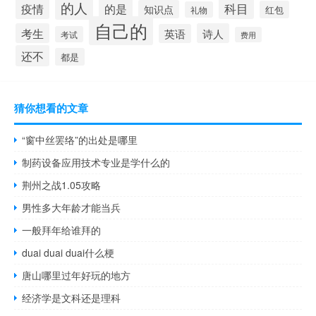
的人
疫情
科目
的是
知识点
红包
礼物
自己的
考生
诗人
英语
考试
费用
还不
都是
猜你想看的文章
“窗中丝罢络”的出处是哪里
制药设备应用技术专业是学什么的
荆州之战1.05攻略
男性多大年龄才能当兵
一般拜年给谁拜的
duai duai duai什么梗
唐山哪里过年好玩的地方
经济学是文科还是理科