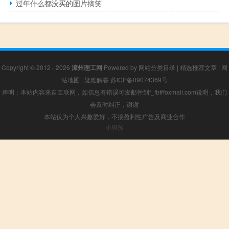
过年什么都没买的图片搞笑
Copyright © 2012 - 2026
漳州理工网
Powered by
网站分类目录
|
精选推荐文章
|
网
站地图
|
疑难解答
苏ICP备09074369号
声明：本站内容来自互联网，如信息有错误可发邮件到f_fb#foxmail.com说明，我们
会及时纠正，谢谢
本站仅为个人兴趣爱好，不接盈利性广告及商业合作
小男孩