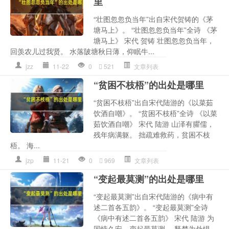
里
“壮图忽忽负当年”出自宋代贺铸的《茅
塘马上》。 “壮图忽忽负当年”全诗 《茅
塘马上》 宋代 贺铸 壮图忽忽负当年，
回羡农儿过我贤。 水落陂塘秋日薄，仰眠牛...
jzz
11-22
0
521
文章列表
“贫困不枝梧”的出处是哪里
“贫困不枝梧”出自宋代陆游的《以菜茹
饮酒自嘲》。 “贫困不枝梧”全诗 《以菜
茹饮酒自嘲》 宋代 陆游 山泽有臞儒，
残年病满躯。 拙疏难救药，贫困不枝
梧。 海...
jzp
11-21
0
969
文章列表
“变起最莫测”的出处是哪里
“变起最莫测”出自宋代陆游的《病中有
述二首各五韵》。 “变起最莫测”全诗
《病中有述二首各五韵》 宋代 陆游 为
国恃久安，变起最莫测。 释楚为外惧，