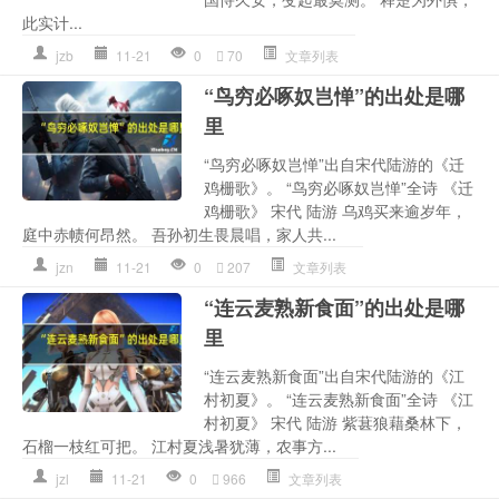
此实计...
jzb
11-21
0
70
文章列表
“鸟穷必啄奴岂惮”的出处是哪
里
“鸟穷必啄奴岂惮”出自宋代陆游的《迁
鸡栅歌》。 “鸟穷必啄奴岂惮”全诗 《迁
鸡栅歌》 宋代 陆游 乌鸡买来逾岁年，
庭中赤帻何昂然。 吾孙初生畏晨唱，家人共...
jzn
11-21
0
207
文章列表
“连云麦熟新食面”的出处是哪
里
“连云麦熟新食面”出自宋代陆游的《江
村初夏》。 “连云麦熟新食面”全诗 《江
村初夏》 宋代 陆游 紫葚狼藉桑林下，
石榴一枝红可把。 江村夏浅暑犹薄，农事方...
jzl
11-21
0
966
文章列表