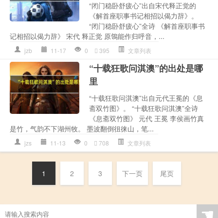
“闭门稳卧舒疲心”出自宋代释正觉的
《解首座职事书记相招以偈力辞》。
“闭门稳卧舒疲心”全诗 《解首座职事书
记相招以偈力辞》 宋代 释正觉 原鴒能作归呼音，...
jzb
11-17
0
395
文章列表
“十载狂歌问淇澳”的出处是哪
里
“十载狂歌问淇澳”出自元代王冕的《息
斋双竹图》。 “十载狂歌问淇澳”全诗
《息斋双竹图》 元代 王冕 李侯画竹真
是竹，气韵不下湖州牧。 墨波翻倒徂徕山，笔...
jzs
11-13
0
708
文章列表
1
2
3
下一页
尾页
☚