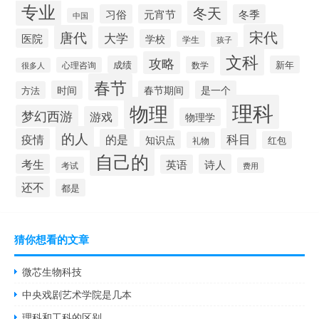
专业
冬天
习俗
元宵节
冬季
中国
宋代
唐代
大学
医院
学校
学生
孩子
文科
攻略
成绩
新年
数学
心理咨询
很多人
春节
时间
春节期间
是一个
方法
理科
物理
梦幻西游
游戏
物理学
的人
疫情
科目
的是
知识点
红包
礼物
自己的
考生
诗人
英语
考试
费用
还不
都是
猜你想看的文章
微芯生物科技
中央戏剧艺术学院是几本
理科和工科的区别