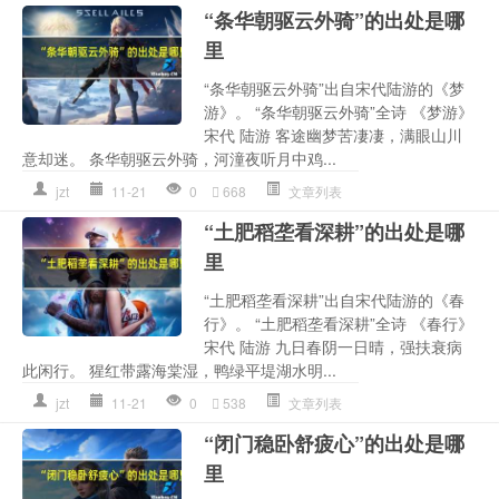
“条华朝驱云外骑”的出处是哪
里
“条华朝驱云外骑”出自宋代陆游的《梦
游》。 “条华朝驱云外骑”全诗 《梦游》
宋代 陆游 客途幽梦苦凄凄，满眼山川
意却迷。 条华朝驱云外骑，河潼夜听月中鸡...
jzt
11-21
0
668
文章列表
“土肥稻垄看深耕”的出处是哪
里
“土肥稻垄看深耕”出自宋代陆游的《春
行》。 “土肥稻垄看深耕”全诗 《春行》
宋代 陆游 九日春阴一日晴，强扶衰病
此闲行。 猩红带露海棠湿，鸭绿平堤湖水明...
jzt
11-21
0
538
文章列表
“闭门稳卧舒疲心”的出处是哪
里