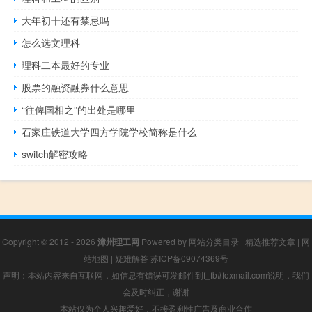
大年初十还有禁忌吗
怎么选文理科
理科二本最好的专业
股票的融资融券什么意思
“往俾国相之”的出处是哪里
石家庄铁道大学四方学院学校简称是什么
switch解密攻略
Copyright © 2012 - 2026
漳州理工网
Powered by
网站分类目录
|
精选推荐文章
|
网
站地图
|
疑难解答
苏ICP备09074369号
声明：本站内容来自互联网，如信息有错误可发邮件到f_fb#foxmail.com说明，我们
会及时纠正，谢谢
本站仅为个人兴趣爱好，不接盈利性广告及商业合作