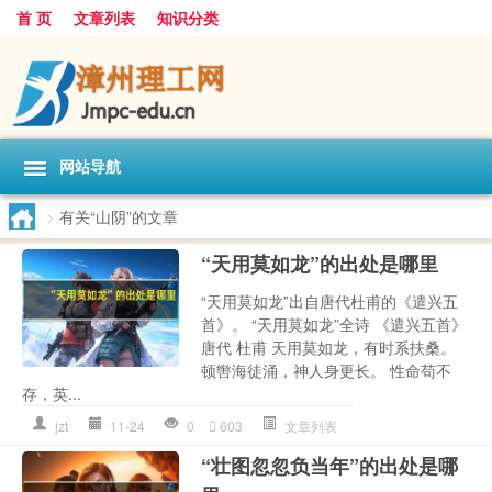
首 页
文章列表
知识分类
网站导航
>
有关“山阴”的文章
“天用莫如龙”的出处是哪里
“天用莫如龙”出自唐代杜甫的《遣兴五
首》。 “天用莫如龙”全诗 《遣兴五首》
唐代 杜甫 天用莫如龙，有时系扶桑。
顿辔海徒涌，神人身更长。 性命苟不
存，英...
jzt
11-24
0
603
文章列表
“壮图忽忽负当年”的出处是哪