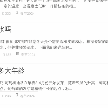
插在水里养殖? 冬天是一个适合绿萝水培的时节，但要注意保持
一定的温度，当温度太低时，扦插枝条的根...
333
春节2024
水吗
L问答 很多朋友都在疑惑冬天是否需要给橡皮树浇水。根据专家的
水，但并非频繁浇水。下面我们来详细解...
656
春节2024
多大年龄
巧 葡萄树通常在早春3-4月份开始发芽。随着气温的升高，葡萄
点。葡萄树的发芽是植物生长的起点，标...
236
春节2024