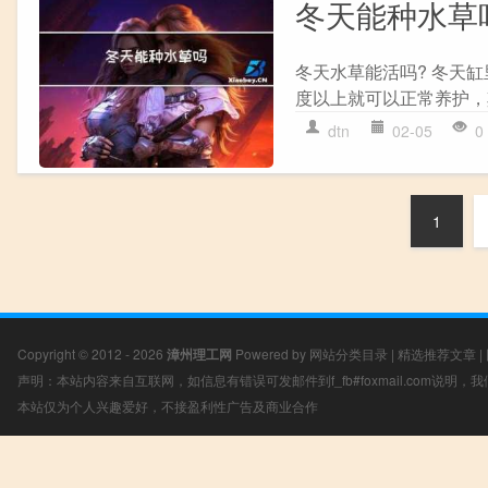
冬天能种水草
冬天水草能活吗? 冬天
度以上就可以正常养护，
dtn
02-05
0
1
Copyright © 2012 - 2026
漳州理工网
Powered by
网站分类目录
|
精选推荐文章
|
声明：本站内容来自互联网，如信息有错误可发邮件到f_fb#foxmail.com说明
本站仅为个人兴趣爱好，不接盈利性广告及商业合作