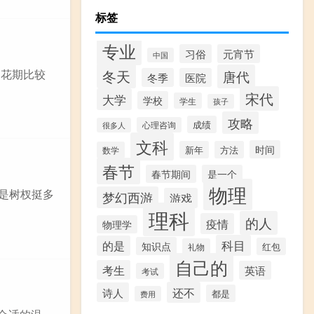
标签
专业
习俗
元宵节
中国
冬天
的花期比较
唐代
冬季
医院
宋代
大学
学校
学生
孩子
攻略
成绩
心理咨询
很多人
文科
时间
新年
方法
数学
春节
春节期间
是一个
物理
都是树杈挺多
梦幻西游
游戏
理科
的人
疫情
物理学
科目
的是
知识点
红包
礼物
自己的
考生
英语
考试
还不
诗人
都是
费用