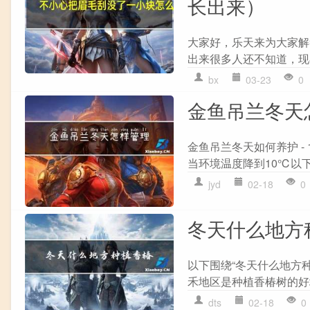
长出来）
大家好，乐天来为大家解
出来很多人还不知道，现在
bx
03-23
0
金鱼吊兰冬天
金鱼吊兰冬天如何养护 -
当环境温度降到10℃以下
jyd
02-18
0
冬天什么地方
以下围绕“冬天什么地方
禾地区是种植香椿树的好
dts
02-18
0