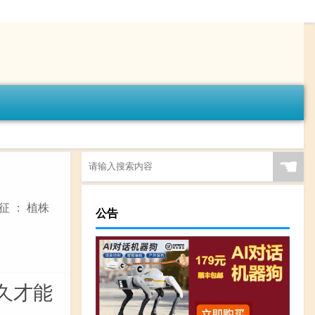
☚
 ： 植株
公告
久才能