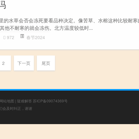
吗
缸里的水草会否会冻死要看品种决定。像苦草、水榕这种比较耐寒
其他不耐寒的就会冻伤。北方温度较低时...
972
春节2024
2
下一页
尾页
网站地图
|
疑难解答
苏ICP备09074369号
，我们会及时纠正，谢谢