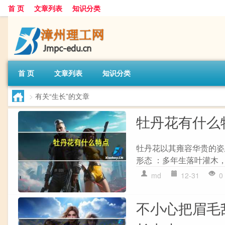
首 页
文章列表
知识分类
首 页
文章列表
知识分类
>
有关“生长”的文章
牡丹花有什么
牡丹花以其雍容华贵的姿态
形态 ：多年生落叶灌木，
md
12-31
0
不小心把眉毛