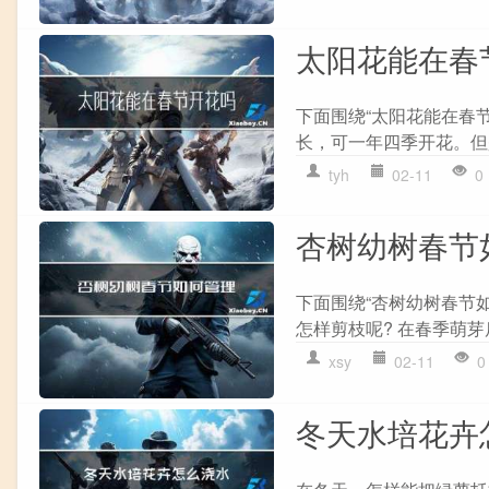
太阳花能在春
下面围绕“太阳花能在春
长，可一年四季开花。但
tyh
02-11
0
杏树幼树春节
下面围绕“杏树幼树春节
怎样剪枝呢? 在春季萌芽
xsy
02-11
0
冬天水培花卉