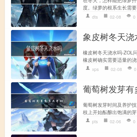
在冬天，怎样能把绿萝扦
度。绿萝的根系生长需要
dts
02-08
0
象皮树冬天浇
橡皮树冬天浇水吗-ZO
橡皮树确实需要适量的浇
xps
02-08
0
葡萄树发芽有
葡萄树发芽时间及养护技
枝上开始酝酿出饱满的芽
pts
02-06
0