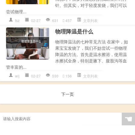
针。但其实，对于轻度发烧，我们可以
尝试物理...
fsz
02-27
631
457
文章列表
物理降温是什么
物理降温法的七种常见方法 在家中，如
果宝宝发烧了，我们不妨尝试一些物理
降温的方法。首先是温水擦浴，使用温
水擦拭全身，特别是腋下、腹股沟等血
管丰富的...
wlj
02-27
530
156
文章列表
下一页
☚