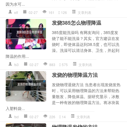
因为水可...
etf
02-27
161
126
文章列表
发烧385怎么物理降温
385度能洗澡吗 有网友询问，385度发
烧了能不能洗澡？其实，官方建议在发
烧时，即使体温达到38.5度，也可以洗
澡。洗澡可以清洁身体、卫生，并起到
降温的作用...
fs3
02-27
883
575
文章列表
发烧的物理降温方法
发烧物理退烧方法 当患者出现发烧发热
时，可以采用物理降温的方法来帮助热
量散发，降低体温。据研究显示，冰敷
是一种有效的物理降温方法。将冰块装
入塑料袋...
fsd
02-27
226
14
文章列表
物理降温发烧的方法