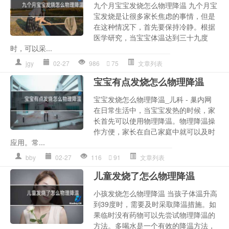
九个月宝宝发烧怎么物理降温 九个月宝
宝发烧是让很多家长焦虑的事情，但是
在这种情况下，首先要保持冷静。根据
医学研究，当宝宝体温达到三十九度
时，可以采...
jgy
02-27
986
75
文章列表
宝宝有点发烧怎么物理降温
宝宝发烧怎么物理降温_儿科 - 巢内网
在日常生活中，当宝宝发热的时候，家
长首先可以使用物理降温。物理降温操
作方便，家长在自己家庭中就可以及时
应用。常...
bby
02-27
116
91
文章列表
儿童发烧了怎么物理降温
小孩发烧怎么物理降温 当孩子体温升高
到39度时，需要及时采取降温措施。如
果临时没有药物可以先尝试物理降温的
方法。多喝水是一个有效的降温方法，