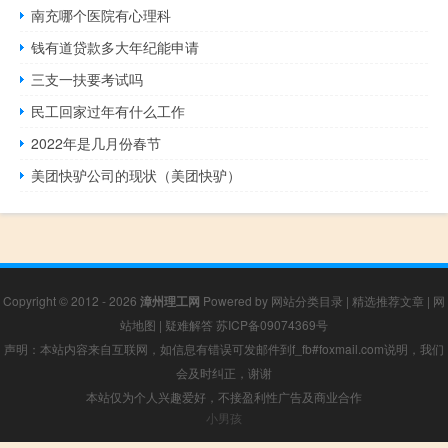
南充哪个医院有心理科
钱有道贷款多大年纪能申请
三支一扶要考试吗
民工回家过年有什么工作
2022年是几月份春节
美团快驴公司的现状（美团快驴）
Copyright © 2012 - 2026
漳州理工网
Powered by
网站分类目录
|
精选推荐文章
|
网
站地图
|
疑难解答
苏ICP备09074369号
声明：本站内容来自互联网，如信息有错误可发邮件到f_fb#foxmail.com说明，我们
会及时纠正，谢谢
本站仅为个人兴趣爱好，不接盈利性广告及商业合作
小男孩