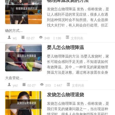
发烧怎么物理降温 发热，俗称发烧，是
让人感到不适的常见症状，很多人在遇
到这种情况时会不知所措。有人会选择
找大夫打针，有人则会自行处理。但正
确的方式...
wlj
02-27
348
136
文章列表
婴儿怎么物理降温
婴儿物理降温的方法 当婴儿发烧时，家
长可能会感到手足无措，不知道该如何
有效降温。其中，一种常见的家庭物理
降温方法是冰敷。通过将冰放置在全身
大血管处...
yez
02-27
203
447
文章列表
发烧怎么物理退烧
发烧怎么物理降温 发热，俗称发烧，是
我们常见的健康问题之一，当出现这种
情况时，很多人会急匆匆找医生开药打