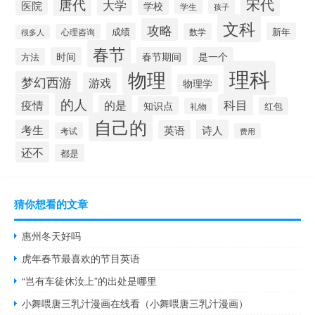
宋代
唐代
大学
医院
学校
学生
孩子
文科
攻略
成绩
新年
数学
心理咨询
很多人
春节
时间
春节期间
是一个
方法
理科
物理
梦幻西游
游戏
物理学
的人
疫情
科目
的是
知识点
红包
礼物
自己的
考生
诗人
英语
考试
费用
还不
都是
猜你想看的文章
惠州冬天好吗
虎年春节最喜欢的节目英语
“岂有车徒休汝上”的出处是哪里
小舞喂唐三乳汁漫画在线看（小舞喂唐三乳汁漫画）