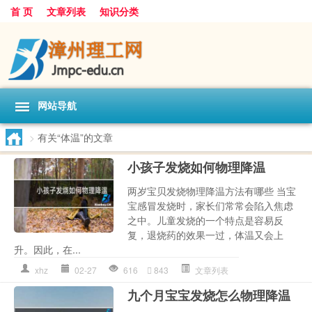
首 页
文章列表
知识分类
网站导航
>
有关“体温”的文章
小孩子发烧如何物理降温
两岁宝贝发烧物理降温方法有哪些 当宝
宝感冒发烧时，家长们常常会陷入焦虑
之中。儿童发烧的一个特点是容易反
复，退烧药的效果一过，体温又会上
升。因此，在...
xhz
02-27
616
843
文章列表
九个月宝宝发烧怎么物理降温