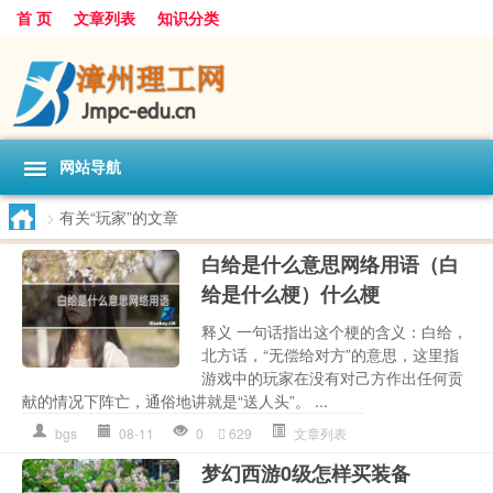
首 页
文章列表
知识分类
网站导航
>
有关“玩家”的文章
白给是什么意思网络用语（白
给是什么梗）什么梗
释义 一句话指出这个梗的含义：白给，
北方话，“无偿给对方”的意思，这里指
游戏中的玩家在没有对己方作出任何贡
献的情况下阵亡，通俗地讲就是“送人头”。 ...
bgs
08-11
0
629
文章列表
梦幻西游0级怎样买装备