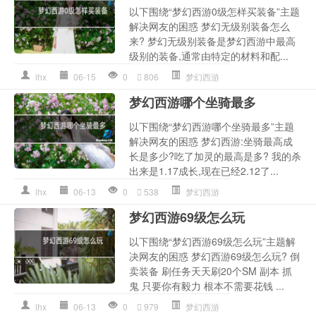
以下围绕“梦幻西游0级怎样买装备”主题
解决网友的困惑 梦幻无级别装备怎么
来? 梦幻无级别装备是梦幻西游中最高
级别的装备,通常由特定的材料和配...
lhx
06-15
0
806
梦幻西游
梦幻西游哪个坐骑最多
以下围绕“梦幻西游哪个坐骑最多”主题
解决网友的困惑 梦幻西游:坐骑最高成
长是多少?吃了加灵的最高是多? 我的杀
出来是1.17成长,现在已经2.12了...
lhx
06-13
0
538
梦幻西游
梦幻西游69级怎么玩
以下围绕“梦幻西游69级怎么玩”主题解
决网友的困惑 梦幻西游69级怎么玩? 倒
卖装备 刷任务天天刷20个SM 副本 抓
鬼 只要你有毅力 根本不需要花钱 ...
lhx
06-13
0
979
梦幻西游