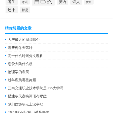
自己的
考生
诗人
英语
考试
费用
还不
都是
猜你想看的文章
大庆最大的湖是哪个
哪些树冬天落叶
高一什么时候分文理科
恋爱大陆什么梗
物理学的发展
过年应跳哪些舞蹈
云南交通职业技术学院是985大学吗
描述冬天夜晚词语有哪些
梦幻西游弱点土没事吧
“卷地吹不起”的出处是哪里