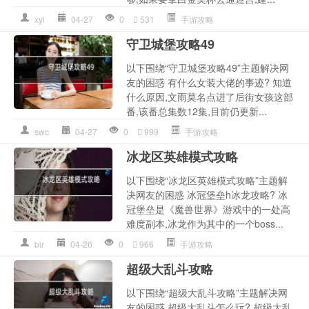
xyl
04-27
0
531
手游攻略
守卫城堡攻略49
以下围绕“守卫城堡攻略49”主题解决网
友的困惑 有什么女装大佬的事迹? 知道
什么原因,文雨莫名点进了后街女孩这部
番,该番总集数12集,目前仍更新...
swc
04-27
0
999
手游攻略
冰龙区英雄模式攻略
以下围绕“冰龙区英雄模式攻略”主题解
决网友的困惑 冰冠堡垒h冰龙攻略? 冰
冠堡垒是《魔兽世界》游戏中的一处高
难度副本,冰龙作为其中的一个boss...
blr
04-26
0
966
手游攻略
超级大乱斗攻略
以下围绕“超级大乱斗攻略”主题解决网
友的困惑 超级大乱斗怎么玩? 超级大乱