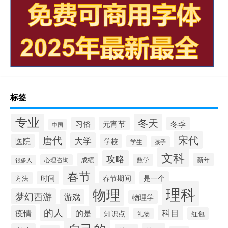
标签
专业
冬天
习俗
元宵节
冬季
中国
宋代
唐代
大学
医院
学校
学生
孩子
文科
攻略
成绩
新年
数学
心理咨询
很多人
春节
时间
春节期间
是一个
方法
理科
物理
梦幻西游
游戏
物理学
的人
疫情
科目
的是
知识点
红包
礼物