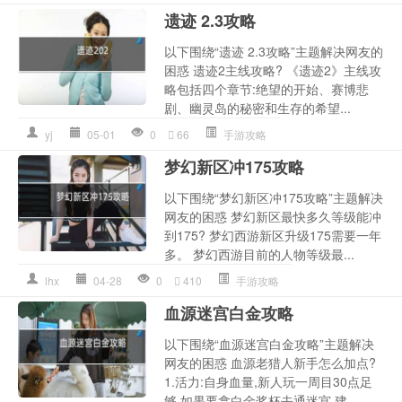
遗迹 2.3攻略
以下围绕“遗迹 2.3攻略”主题解决网友的
困惑 遗迹2主线攻略? 《遗迹2》主线攻
略包括四个章节:绝望的开始、赛博悲
剧、幽灵岛的秘密和生存的希望...
yj
05-01
0
66
手游攻略
梦幻新区冲175攻略
以下围绕“梦幻新区冲175攻略”主题解决
网友的困惑 梦幻新区最快多久等级能冲
到175? 梦幻西游新区升级175需要一年
多。 梦幻西游目前的人物等级最...
lhx
04-28
0
410
手游攻略
血源迷宫白金攻略
以下围绕“血源迷宫白金攻略”主题解决
网友的困惑 血源老猎人新手怎么加点?
1.活力:自身血量,新人玩一周目30点足
够,如果要拿白金奖杯去通迷宫,建...