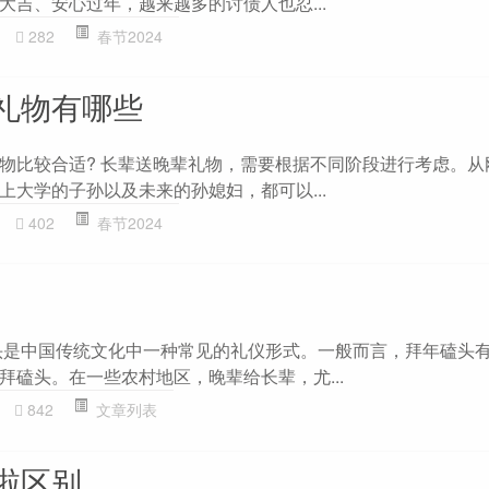
大吉、安心过年，越来越多的讨债人也忍...
282
春节2024
礼物有哪些
物比较合适? 长辈送晚辈礼物，需要根据不同阶段进行考虑。从
上大学的子孙以及未来的孙媳妇，都可以...
402
春节2024
头是中国传统文化中一种常见的礼仪形式。一般而言，拜年磕头
拜磕头。在一些农村地区，晚辈给长辈，尤...
842
文章列表
啦区别