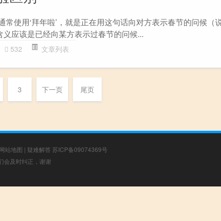
 通常使用‘拜年啦’，就是正在用这句话向对方表示春节的问候（
含义应该是已经向某方表示过春节的问候...
532
文章列表
3
下一页
尾页
网站地图
|
疑难解答
苏ICP备09074369号
，我们会及时纠正，谢谢