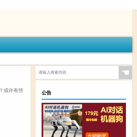
☚
？或许有些
公告