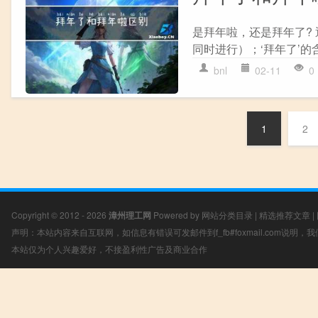
是拜年啦，还是拜年了?
同时进行）；‘拜年了’的
bnl
02-11
0
1
2
Copyright © 2012 - 2026
漳州理工网
Powered by
网站分类目录
|
精选推荐文章
|
声明：本站内容来自互联网，如信息有错误可发邮件到f_fb#foxmail.com说明
本站仅为个人兴趣爱好，不接盈利性广告及商业合作