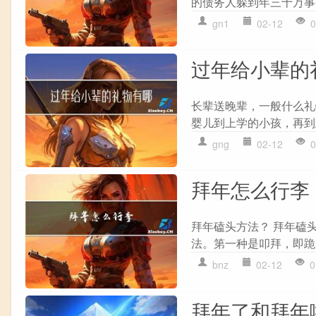
的债务人躲到年三十万事
gn1
02-12
0
过年给小辈的
长辈送晚辈，一般什么礼
婴儿到上学的小孩，再到
gng
02-12
0
拜年怎么行李
拜年磕头方法？ 拜年磕
法。第一种是叩拜，即跪
bnz
02-12
0
拜年了和拜年