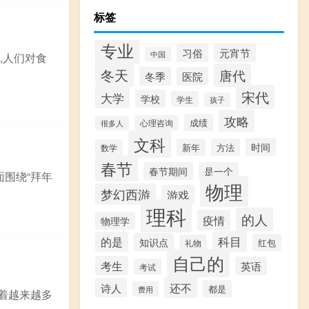
标签
专业
习俗
元宵节
中国
,人们对食
冬天
唐代
冬季
医院
宋代
大学
学校
学生
孩子
攻略
成绩
心理咨询
很多人
文科
时间
新年
方法
数学
春节
春节期间
是一个
面围绕“拜年
物理
梦幻西游
游戏
理科
的人
疫情
物理学
科目
的是
知识点
红包
礼物
自己的
考生
英语
考试
还不
诗人
都是
费用
着越来越多