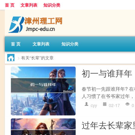
首 页
文章列表
知识分类
首 页
文章列表
知识分类
>
有关“长辈”的文章
初一与谁拜年
春节初一先跟谁拜年? 
人习惯了在爷爷家过年，
cyy
02-17
0
过年去长辈家