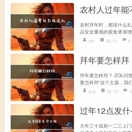
农村人过年能
农村拜年时，都送什么礼
品安全重视的观食逐渐增强
ncr
02-15
0
拜年要怎样拜
拜年要怎样拜？-ZOL
要怎样拜”这个主题，我们
bny
02-13
0
过年12点发
大年三十或初一二三上门