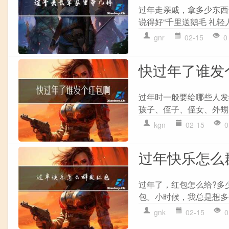
过年走亲戚，拿多少东西
说得好“千里送鹅毛 礼轻人
gnr
02-15
0
快过年了谁发
过年时一般要给哪些人发红
孩子、侄子、侄女、外甥等
kgn
02-15
0
过年快乐怎么
过年了，红包怎么给?多
包。小时候，我总是想多
gnk
02-15
0