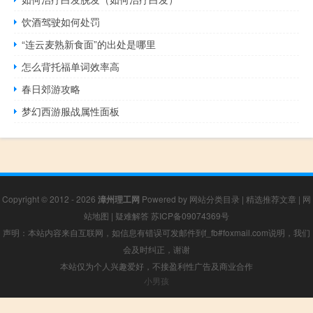
饮酒驾驶如何处罚
“连云麦熟新食面”的出处是哪里
怎么背托福单词效率高
春日郊游攻略
梦幻西游服战属性面板
Copyright © 2012 - 2026
漳州理工网
Powered by
网站分类目录
|
精选推荐文章
|
网
站地图
|
疑难解答
苏ICP备09074369号
声明：本站内容来自互联网，如信息有错误可发邮件到f_fb#foxmail.com说明，我们
会及时纠正，谢谢
本站仅为个人兴趣爱好，不接盈利性广告及商业合作
小男孩