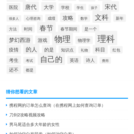
宋代
唐代
大学
医院
学校
学生
孩子
文科
攻略
成绩
新年
数学
心理咨询
很多人
春节
时间
春节期间
是一个
方法
理科
物理
梦幻西游
游戏
物理学
的人
疫情
科目
的是
知识点
红包
礼物
自己的
考生
诗人
英语
考试
费用
还不
都是
猜你想看的文章
携程网的订单怎么查询（在携程网上如何查询订单）
刀剑2攻略视频攻略
男马尾适合多大年龄的女性
如何治疗白发脱发（如何治疗白发）