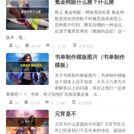
氪金狗眼什么梗？什么梗
释义 氪金狗眼：网络用语科普 氪金狗
眼是指在浏览帖子时被恶搞或者恶心、
恐怖图片吓到，网友自嘲的一种说法。
起源于魔兽世界的《燃烧的远征》这一
版本，氪...
kjg
08-04
0
161
文章列表
书单制作模板图片（书单制作
模板）
关于书单制作模板图片，书单制作模板
这个很多人还不知道，今天小六来为大
家解答以上的问题，现在让我们一起来
看看吧！ 1、书单，有计划地扩充阅读量必备，去...
sd
03-09
0
487
生活助理
元宵是不
元宵为什么是圆的不叫圆? 元宵节吃元
宵已经是我们千百年来的传统。据说吃