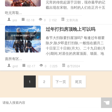
元宵的传统起源于汉朝，现存最早的记
载出现在宋朝。当时的人们在正月十五
吃元宵取...
yxs
02-18
0
152
文章列表
过年打扫房顶晚上可以吗
春节大扫除要扫屋顶吗? 每逢过年都要
除夕,除夕即是打扫除,一般指在腊月二
十日至三十日前(月大)、二十九日前(月
小)期间,对居住的房屋顶面、墙面、地
面所有区...
gnd
02-17
0
225
春节2024
1
2
下一页
尾页
☚