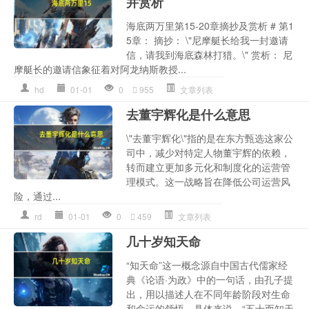
并赏析
海底两万里第15-20章摘抄及赏析 # 第1
5章： 摘抄： \"尼摩艇长给我一封邀请
信，请我到海底森林打猎。\" 赏析： 尼
摩艇长的邀请信象征着对阿龙纳斯教授...
hd
01-01
0
955
文章列表
去董宇辉化是什么意思
\"去董宇辉化\"指的是在东方甄选这家公
司中，减少对特定人物董宇辉的依赖，
转而建立更加多元化和制度化的运营管
理模式。这一战略旨在降低公司运营风
险，通过...
rd
01-01
0
459
文章列表
几十岁知天命
“知天命”这一概念源自中国古代儒家经
典《论语·为政》中的一句话，由孔子提
出，用以描述人在不同年龄阶段对生命
和命运的领悟。具体来说，“五十而知天