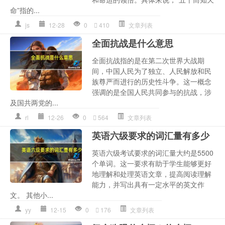
命”指的...
js
12-28
0
410
文章列表
全面抗战是什么意思
全面抗战指的是在第二次世界大战期
间，中国人民为了独立、人民解放和民
族尊严而进行的历史性斗争。这一概念
强调的是全国人民共同参与的抗战，涉
及国共两党的...
rl
12-26
0
564
文章列表
英语六级要求的词汇量有多少
英语六级考试要求的词汇量大约是5500
个单词。这一要求有助于学生能够更好
地理解和处理英语文章，提高阅读理解
能力，并写出具有一定水平的英文作
文。 其他小...
yy
12-15
0
176
文章列表