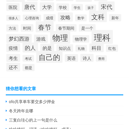
宋代
唐代
大学
医院
学校
学生
孩子
文科
攻略
成绩
新年
数学
心理咨询
很多人
春节
时间
春节期间
是一个
方法
理科
物理
梦幻西游
游戏
物理学
的人
疫情
科目
的是
知识点
红包
礼物
自己的
考生
诗人
英语
考试
费用
还不
都是
猜你想看的文章
ofo共享单车要交多少押金
冬天跨年去哪
三复白珪心的上一句是什么
哈哈镜打一词语（哈哈镜打一成语）