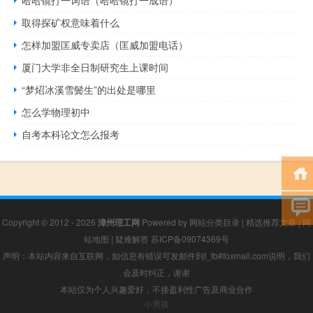
取得探矿权意味着什么
怎样加盟匡威专卖店（匡威加盟电话）
厦门大学非全日制研究生上课时间
“梦炤冰溪雪鬓生”的出处是哪里
怎么学物理初中
自考本科论文怎么报考
Copyright © 2012 - 2026
漳州理工网
Powered by
网站分类目录
|
精选推荐文章
|
网
站地图
|
疑难解答
苏ICP备09074369号
声明：本站内容来自互联网，如信息有错误可发邮件到f_fb#foxmail.com说明，我们
会及时纠正，谢谢
本站仅为个人兴趣爱好，不接盈利性广告及商业合作
小男孩