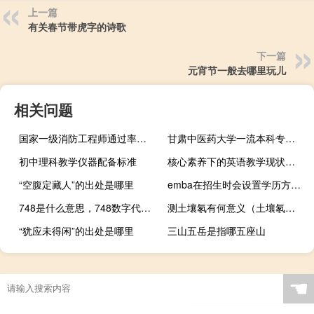
上一篇
有关春节带虎字的诗歌
下一篇
元宵节一般去哪里玩儿
相关问题
国家一级消防工程师通过率是多少
甘肃中医药大学一流本科专业建设名单
初中理科教学仪器配备标准
核心素养下的英语教学现状（核心素养下的英语教学）
“空腹定藏人”的出处是哪里
emba在招生时会设置学历方面的门槛吗
748是什么意思，748数字代表什么意思什么梗
测土壤氡有何意义（土壤氡检测是什么意思）
“犹应未得闲”的出处是哪里
三山五岳是指哪五座山
☚