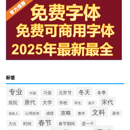
标签
专业
冬天
习俗
元宵节
冬季
中国
宋代
唐代
大学
医院
学校
学生
孩子
文科
攻略
成绩
新年
数学
心理咨询
很多人
春节
时间
春节期间
是一个
方法