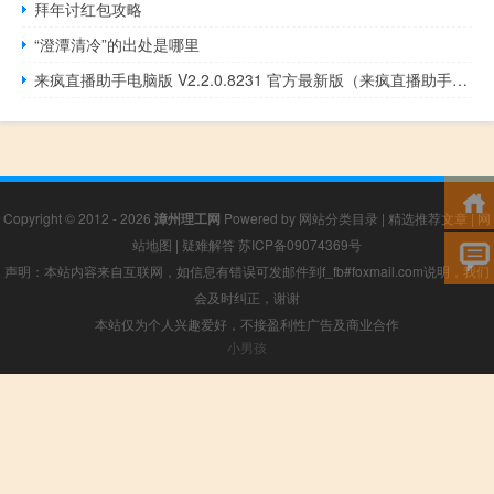
拜年讨红包攻略
“澄潭清冷”的出处是哪里
来疯直播助手电脑版 V2.2.0.8231 官方最新版（来疯直播助手电脑版 V2.2.0.8231 官方最新版功能简介）
Copyright © 2012 - 2026
漳州理工网
Powered by
网站分类目录
|
精选推荐文章
|
网
站地图
|
疑难解答
苏ICP备09074369号
声明：本站内容来自互联网，如信息有错误可发邮件到f_fb#foxmail.com说明，我们
会及时纠正，谢谢
本站仅为个人兴趣爱好，不接盈利性广告及商业合作
小男孩