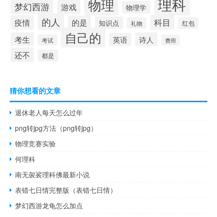
理科
物理
梦幻西游
游戏
物理学
的人
疫情
科目
的是
知识点
红包
礼物
自己的
考生
诗人
英语
考试
费用
还不
都是
猜你想看的文章
退休老人每天怎么过年
png转jpg方法（png转jpg）
物理竞赛实验
何理科
南无袈裟理科佛最新小说
表错七日情完整版（表错七日情）
梦幻西游龙龟怎么加点