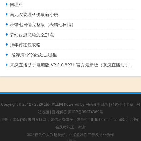
何理科
南无袈裟理科佛最新小说
表错七日情完整版（表错七日情）
梦幻西游龙龟怎么加点
拜年讨红包攻略
“澄潭清冷”的出处是哪里
来疯直播助手电脑版 V2.2.0.8231 官方最新版（来疯直播助手电脑版 V2.2.0.8231 官方最新版功能简介）
Copyright © 2012 - 2026
漳州理工网
Powered by
网站分类目录
|
精选推荐文章
|
网
站地图
|
疑难解答
苏ICP备09074369号
声明：本站内容来自互联网，如信息有错误可发邮件到f_fb#foxmail.com说明，我们
会及时纠正，谢谢
本站仅为个人兴趣爱好，不接盈利性广告及商业合作
小男孩