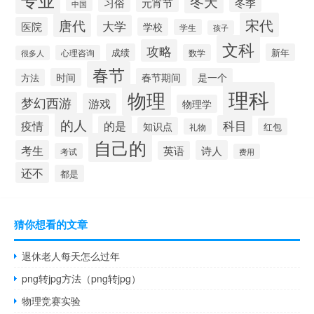
冬天
习俗
元宵节
冬季
中国
宋代
唐代
大学
医院
学校
学生
孩子
文科
攻略
成绩
新年
数学
心理咨询
很多人
春节
时间
春节期间
是一个
方法
理科
物理
梦幻西游
游戏
物理学
的人
疫情
科目
的是
知识点
红包
礼物
自己的
考生
诗人
英语
考试
费用
还不
都是
猜你想看的文章
退休老人每天怎么过年
png转jpg方法（png转jpg）
物理竞赛实验