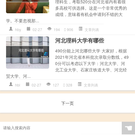
理科生，考取520分在河北省内有着很
多高校可供选择。这是一个非常优秀的
成绩，意味着有机会申请到不错的大
学。不要忽视那...
hby
02-27
194
906
文章列表
河北理科大学有哪些
490分能上河北哪些大学 大家好，根据
2021年河北省本科批次录取分数线，49
0分可以考虑以下大学：河北大学、河
北工业大学、石家庄铁道大学、河北经
贸大学、河...
hbl
02-27
127
328
文章列表
下一页
☚