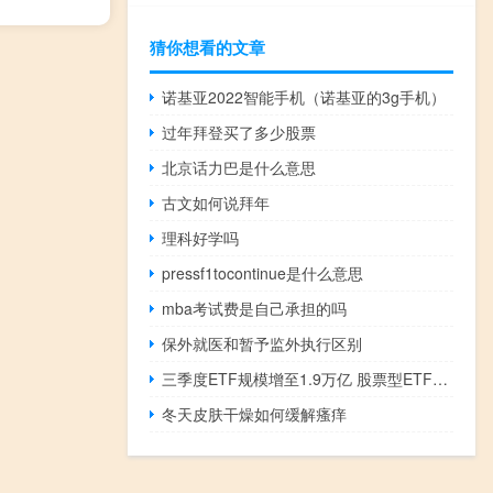
猜你想看的文章
诺基亚2022智能手机（诺基亚的3g手机）
过年拜登买了多少股票
北京话力巴是什么意思
古文如何说拜年
理科好学吗
pressf1tocontinue是什么意思
mba考试费是自己承担的吗
保外就医和暂予监外执行区别
三季度ETF规模增至1.9万亿 股票型ETF达1.4万环比增长14%
冬天皮肤干燥如何缓解瘙痒