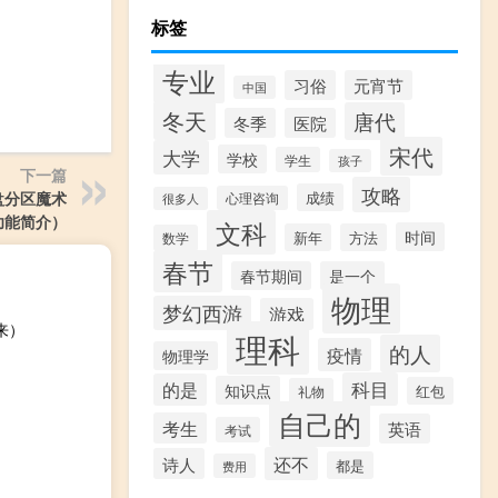
标签
专业
习俗
元宵节
中国
冬天
唐代
冬季
医院
宋代
大学
学校
学生
孩子
下一篇
攻略
成绩
硬盘分区魔术
心理咨询
很多人
版功能简介）
文科
时间
新年
方法
数学
春节
春节期间
是一个
物理
梦幻西游
游戏
来）
理科
的人
疫情
物理学
科目
的是
知识点
红包
礼物
自己的
考生
英语
考试
还不
诗人
都是
费用