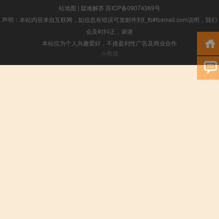
站地图
|
疑难解答
苏ICP备09074369号
声明：本站内容来自互联网，如信息有错误可发邮件到f_fb#foxmail.com说明，我们
会及时纠正，谢谢
本站仅为个人兴趣爱好，不接盈利性广告及商业合作
小男孩