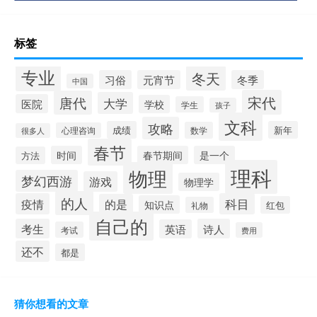
标签
专业
冬天
习俗
元宵节
冬季
中国
宋代
唐代
大学
医院
学校
学生
孩子
文科
攻略
成绩
新年
数学
心理咨询
很多人
春节
时间
春节期间
是一个
方法
理科
物理
梦幻西游
游戏
物理学
的人
疫情
科目
的是
知识点
红包
礼物
自己的
考生
诗人
英语
考试
费用
还不
都是
猜你想看的文章