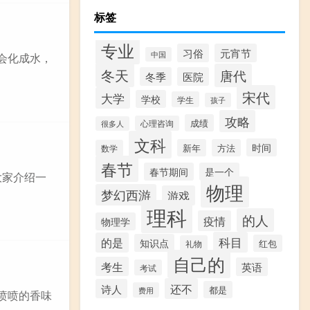
标签
专业
习俗
元宵节
中国
会化成水，
冬天
唐代
冬季
医院
宋代
大学
学校
学生
孩子
攻略
成绩
心理咨询
很多人
文科
时间
新年
方法
数学
春节
春节期间
是一个
大家介绍一
物理
梦幻西游
游戏
理科
的人
疫情
物理学
科目
的是
知识点
红包
礼物
自己的
考生
英语
考试
还不
诗人
都是
费用
喷喷的香味