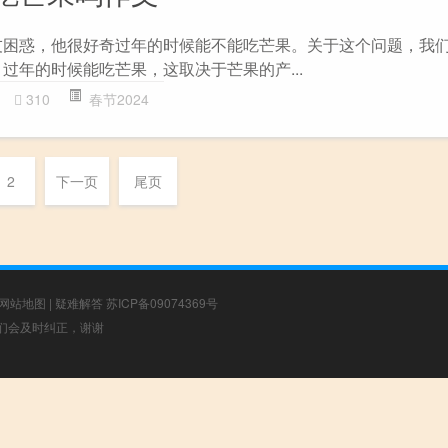
友困惑，他很好奇过年的时候能不能吃芒果。关于这个问题，我
过年的时候能吃芒果，这取决于芒果的产...
310
春节2024
2
下一页
尾页
网站地图
|
疑难解答
苏ICP备09074369号
，我们会及时纠正，谢谢