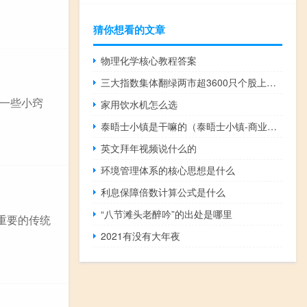
猜你想看的文章
物理化学核心教程答案
三大指数集体翻绿两市超3600只个股上涨消费电子、华为汽车板块涨幅居前CRO、贵金属板块跌幅居前
一些小窍
家用饮水机怎么选
泰晤士小镇是干嘛的（泰晤士小镇-商业类简介）
英文拜年视频说什么的
环境管理体系的核心思想是什么
利息保障倍数计算公式是什么
“八节滩头老醉吟”的出处是哪里
重要的传统
2021有没有大年夜