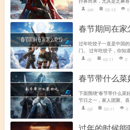
扑鼻而来，尤其是芝麻香，
zsh
02-13
0
春节期间在家
过年吃饺子一直是中国的
门。 过年吃饺子，你知道
cjr
02-11
0
春节带什么菜
下面围绕“春节带什么菜
节日之一，家人团聚、喜
cjd
02-11
0
过年的时候能