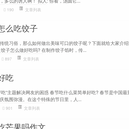
多么的诱人啊！ 拟人: 你看，汤圆它...
190
文章列表
怎么吃饺子
传统习俗，那么如何做出美味可口的饺子呢？下面就给大家介绍
饺子怎么做好吃吗? 在制作饺子馅时，传...
897
文章列表
好吃
好吃”主题解决网友的困惑 春节吃什么菜简单好吃? 春节是中国最
庆氛围弥漫。在这个特殊的节日里，人...
901
文章列表
吃芒果吗作文