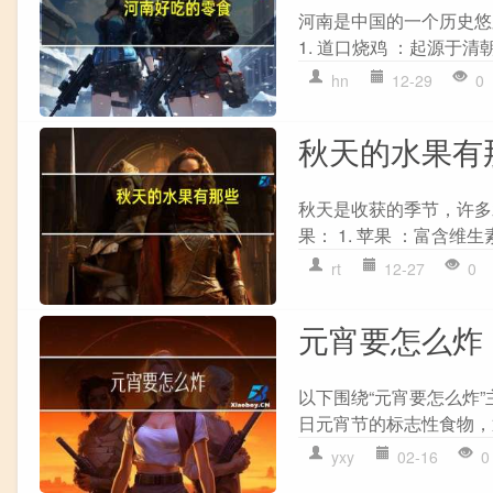
河南是中国的一个历史悠
1. 道口烧鸡 ：起源于清
hn
12-29
0
秋天的水果有
秋天是收获的季节，许多
果： 1. 苹果 ：富含维
rt
12-27
0
元宵要怎么炸
以下围绕“元宵要怎么炸
日元宵节的标志性食物，通
yxy
02-16
0