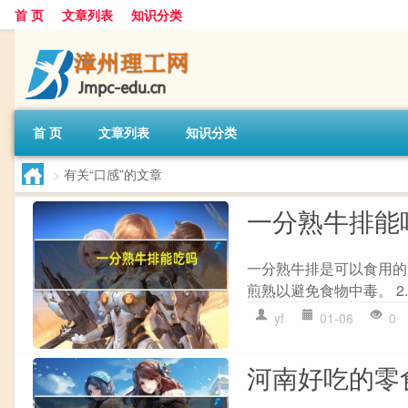
首 页
文章列表
知识分类
首 页
文章列表
知识分类
>
有关“口感”的文章
一分熟牛排能
一分熟牛排是可以食用的
煎熟以避免食物中毒。 2.
yf
01-06
0
河南好吃的零