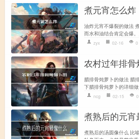
煮元宵怎么炸
油炸元宵不爆裂的做法 
而水和油结合肯定会爆。
zyx
02-16
0
农村过年排骨
腊排骨炖萝卜的做法 腊
下腊排骨炖萝卜的详细做法：
ncg
02-15
0
煮熟后的元宵
煮熟后的汤圆像什么 比