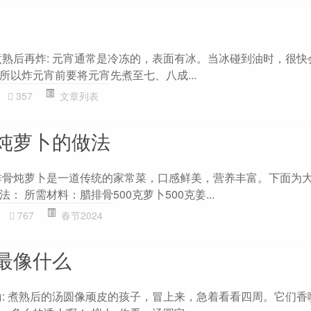
煮熟后再炸: 元宵通常是冷冻的，表面有冰。当冰碰到油时，很快
所以炸元宵前要将元宵先煮至七、八成...
357
文章列表
炖萝卜的做法
排骨炖萝卜是一道传统的家常菜，口感鲜美，营养丰富。下面为
 所需材料：腊排骨500克萝卜500克姜...
767
春节2024
最像什么
喻: 煮熟后的汤圆像顽皮的孩子，冒上来，急着看看四周。它们香