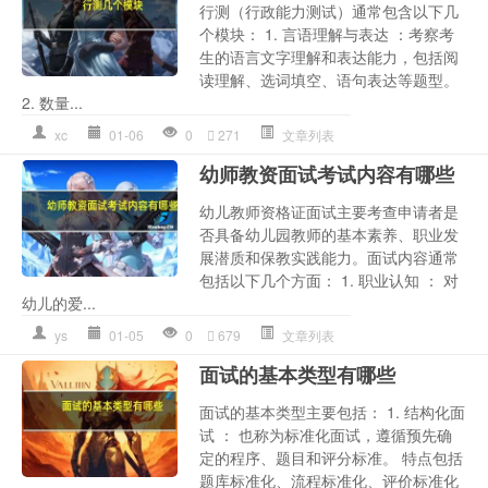
行测（行政能力测试）通常包含以下几
个模块： 1. 言语理解与表达 ：考察考
生的语言文字理解和表达能力，包括阅
读理解、选词填空、语句表达等题型。
2. 数量...
xc
01-06
0
271
文章列表
幼师教资面试考试内容有哪些
幼儿教师资格证面试主要考查申请者是
否具备幼儿园教师的基本素养、职业发
展潜质和保教实践能力。面试内容通常
包括以下几个方面： 1. 职业认知 ： 对
幼儿的爱...
ys
01-05
0
679
文章列表
面试的基本类型有哪些
面试的基本类型主要包括： 1. 结构化面
试 ： 也称为标准化面试，遵循预先确
定的程序、题目和评分标准。 特点包括
题库标准化、流程标准化、评价标准化