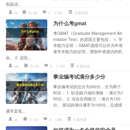
和面试...
ls
01-05
0
231
文章列表
为什么考gmat
考GMAT（Graduate Management Ad
mission Test）的原因主要包括： 1. 学
术能力证明 ：GMAT成绩可以作为申请
者学术能力的证明，增加申请成功的机
会。 2. 适应...
ws
01-03
0
720
文章列表
事业编考试满分多少分
事业编考试的总分为300分，分为两个
科目： 1. 职业能力倾向测验 ：满分为1
50分。 2. 综合应用能力 ：满分为150
分。 面试的满分通常为100分。总成绩
通常是笔...
sy
01-02
0
85
文章列表
如何成为一名合格的安全员