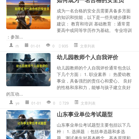
成为一名合格的安全员需要具备多方面
的知识和技能，以下是一些关键步骤和
建议： 教育和培训 基础教育 ：通常需
要高中或同等学历作为基础。 专业培训
：参加...
rh
01-01
0
935
文章列表
幼儿园教师个人自我评价
幼儿园教师的个人自我评价通常包含以
下几个方面： 1. 职业素养 ： 热爱幼教
事业，具备强烈的责任心和爱心。 良好
的性格和亲和力，能够与孩子建立良好
的互动...
ye
01-01
0
729
文章列表
山东事业单位考试题型
山东事业单位考试题型主要包括以下几
种： 1. 选择题 ：包括单选题和多选
题，测试考生对基本概念、基本原理和