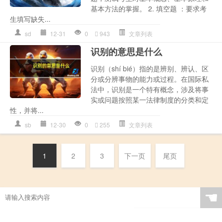
基本方法的掌握。 2. 填空题 ：要求考
生填写缺失...
sd
12-31
0
943
文章列表
识别的意思是什么
识别（shí bié）指的是辨别、辨认、区
分或分辨事物的能力或过程。在国际私
法中，识别是一个特有概念，涉及将事
实或问题按照某一法律制度的分类和定
性，并将...
sb
12-30
0
255
文章列表
1
2
3
下一页
尾页
☚