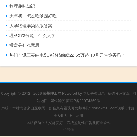
物理趣味知识
大年初一怎么吃汤圆好吃
大学物理学第四版答案
理科372分能上什么大学
攒盘是什么意思
热门车讯三菱纯电SUV补贴前或22.65万起 10月开售你买吗？
Copyright © 2012 - 2026
漳州理工网
Powered by
网站分类目录
|
精选推荐文章
|
网
站地图
|
疑难解答
苏ICP备09074369号
声明：本站内容来自互联网，如信息有错误可发邮件到f_fb#foxmail.com说明，我们
会及时纠正，谢谢
本站仅为个人兴趣爱好，不接盈利性广告及商业合作
小男孩